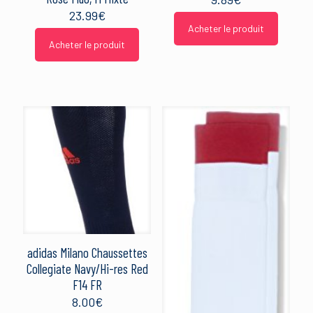
23.99
€
Acheter le produit
Acheter le produit
adidas Milano Chaussettes
Collegiate Navy/Hi-res Red
F14 FR
8.00
€