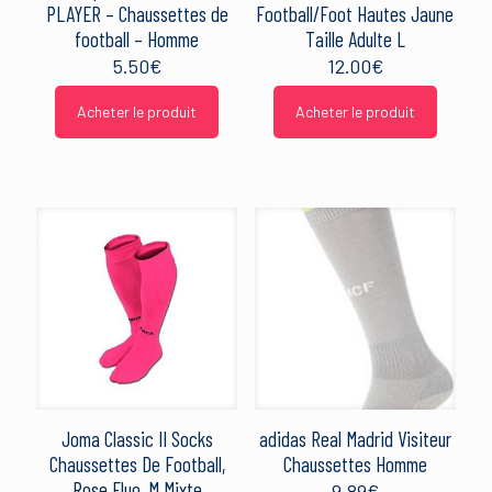
PLAYER – Chaussettes de
Football/Foot Hautes Jaune
football – Homme
Taille Adulte L
5.50
€
12.00
€
Acheter le produit
Acheter le produit
Joma Classic II Socks
adidas Real Madrid Visiteur
Chaussettes De Football,
Chaussettes Homme
Rose Fluo, M Mixte
9.89
€