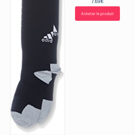
7.69
€
Acheter le produit