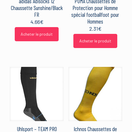
adidas Adisocks 12
PUMA Chaussettes de
Chaussette Sunshine/Black
Protection pour Homme
FR
spécial footballfoot pour
Hommes
4.66
€
2.31
€
Acheter le produit
Acheter le produit
Uhlsport – TEAM PRO
Ichnos Chaussettes de