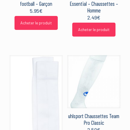
football – Garçon
Essential – Chaussettes –
Homme
5.95
€
2.49
€
Acheter le produit
Acheter le produit
uhlsport Chaussettes Team
Pro Classic
2.50
€