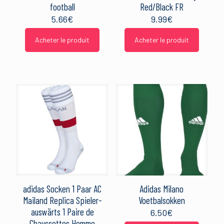
football
Red/Black FR
5.66
€
9.99
€
Acheter le produit
Acheter le produit
adidas Socken 1 Paar AC
Adidas Milano
Mailand Replica Spieler-
Voetbalsokken
auswärts 1 Paire de
6.50
€
Chaussettes Homme