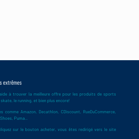
ts extrêmes
ide à trouver la meilleure offre pour les produits de sports
skate, le running, et bien plus encore!
ires comme Amazon, Decathlon, CDiscount, RueDuCommerce,
 Shoes, Puma...
liquez sur le bouton acheter, vous êtes redirigé vers le site