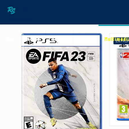
Eau
Neige
Street
Terre
Multimédi
EN PRO