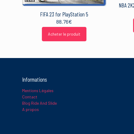
NBA 2K2
FIFA 23 for PlayStation 5
88.76
€
Acheter le produit
Informations
Mentions Légales
Contact
Blog Ride And Slide
A propos