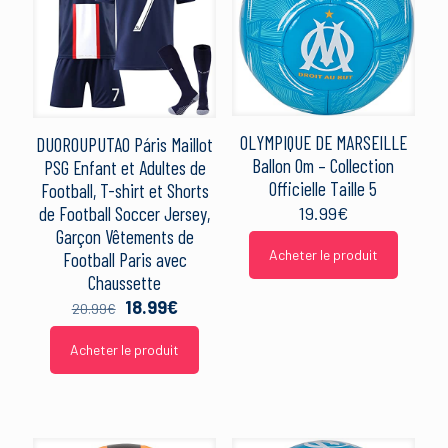
OLYMPIQUE DE MARSEILLE
DUOROUPUTAO Páris Maillot
Ballon Om – Collection
PSG Enfant et Adultes de
Officielle Taille 5
Football, T-shirt et Shorts
19.99
€
de Football Soccer Jersey,
Garçon Vêtements de
Acheter le produit
Football Paris avec
Chaussette
Le
Le
18.99
€
20.99
€
prix
prix
initial
actuel
Acheter le produit
était :
est :
20.99€.
18.99€.