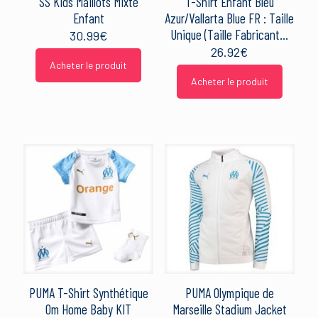
SS Kids Maillots Mixte
T-Shirt Enfant Bleu
Enfant
Azur/Vallarta Blue FR : Taille
Unique (Taille Fabricant…
30.99
€
26.92
€
Acheter le produit
Acheter le produit
PUMA T-Shirt Synthétique
PUMA Olympique de
Om Home Baby KIT
Marseille Stadium Jacket