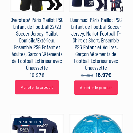
OverstepA Páris Maillot PSG
Duanmuci Páris Maillot PSG
Enfant de Football 22/23
Enfant de Football Soccer
Soccer Jersey, Maillot
Jersey, Maillot Football T-
Domicile/Extérieur,
Shirt et Short, Ensemble
Ensemble PSG Enfant et
PSG Enfant et Adultes,
Adultes, Garçon Vêtements
Garçon Vêtements de
de Football Extérieur avec
Football Extérieur avec
Chaussette
Chaussette
Le
Le
18.97
€
16.97
€
18.98
€
prix
prix
initial
actuel
Acheter le produit
Acheter le produit
était :
est :
18.98€.
16.97€.
EN PROMOTION