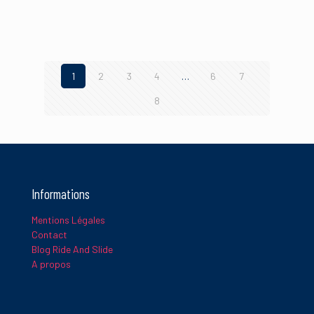
90.00€.
63.00€.
90.00€.
63.00€.
1
2
3
4
…
6
7
8
Informations
Mentions Légales
Contact
Blog Ride And Slide
A propos