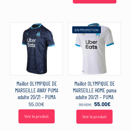
EN PROMOTION
Maillot OLYMPIQUE DE
Maillot OLYMPIQUE DE
MARSEILLE AWAY PUMA
MARSEILLE HOME puma
adulte 20/21 – PUMA
adulte 20/21 – PUMA
Le
Le
55.00
€
55.00
€
90.00
€
prix
prix
initial
actuel
Voir le produit
Voir le produit
était :
est :
90.00€.
55.00€.