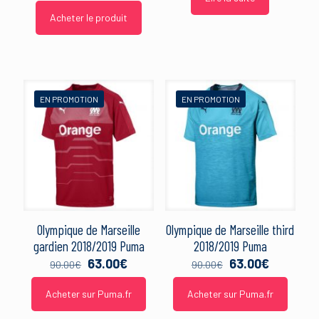
Acheter le produit
EN PROMOTION
EN PROMOTION
Olympique de Marseille
Olympique de Marseille third
gardien 2018/2019 Puma
2018/2019 Puma
Le
Le
Le
Le
63.00
€
63.00
€
90.00
€
90.00
€
prix
prix
prix
prix
initial
actuel
initial
actuel
Acheter sur Puma.fr
Acheter sur Puma.fr
était :
est :
était :
est :