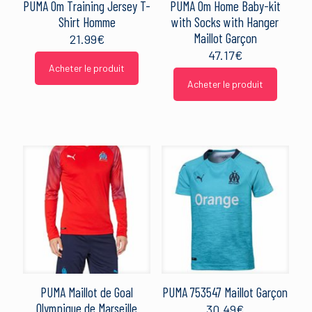
PUMA Om Training Jersey T-
PUMA Om Home Baby-kit
Shirt Homme
with Socks with Hanger
Maillot Garçon
21.99
€
47.17
€
Acheter le produit
Acheter le produit
PUMA Maillot de Goal
PUMA 753547 Maillot Garçon
Olympique de Marseille
30.49
€