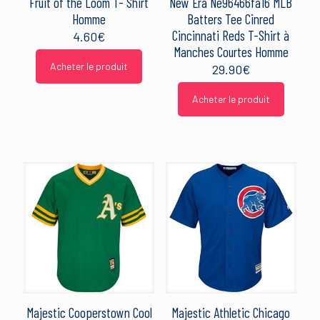
Fruit of the Loom T- Shirt
New Era Ne96466fa16 MLB
Homme
Batters Tee Cinred
Cincinnati Reds T-Shirt à
4.60
€
Manches Courtes Homme
Acheter le produit
29.90
€
Acheter le produit
Majestic Cooperstown Cool
Majestic Athletic Chicago