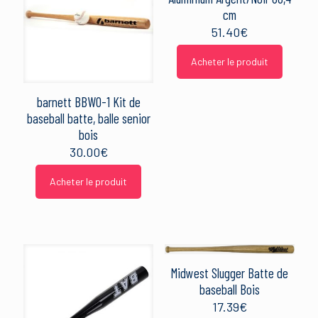
cm
51.40
€
Acheter le produit
barnett BBWO-1 Kit de
baseball batte, balle senior
bois
30.00
€
Acheter le produit
Midwest Slugger Batte de
baseball Bois
17.39
€