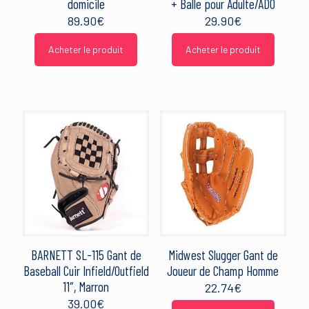
domicile
+ Balle pour Adulte/ADO
89.90
€
29.90
€
Acheter le produit
Acheter le produit
BARNETT SL-115 Gant de
Midwest Slugger Gant de
Baseball Cuir Infield/Outfield
Joueur de Champ Homme
11″, Marron
22.74
€
39.00
€