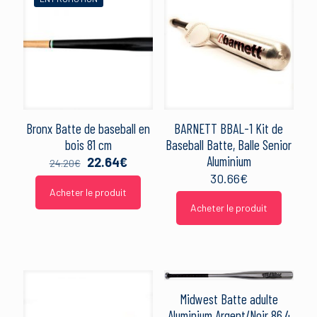
Bronx Batte de baseball en
BARNETT BBAL-1 Kit de
bois 81 cm
Baseball Batte, Balle Senior
Aluminium
Le
Le
22.64
€
24.20
€
prix
prix
30.66
€
initial
actuel
Acheter le produit
était :
est :
Acheter le produit
24.20€.
22.64€.
Midwest Batte adulte
Aluminium Argent/Noir 86,4