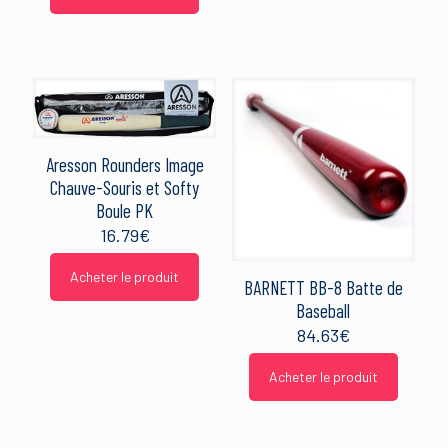
Aresson Rounders Image
Chauve-Souris et Softy
Boule PK
16.79
€
Acheter le produit
BARNETT BB-8 Batte de
Baseball
84.63
€
Acheter le produit