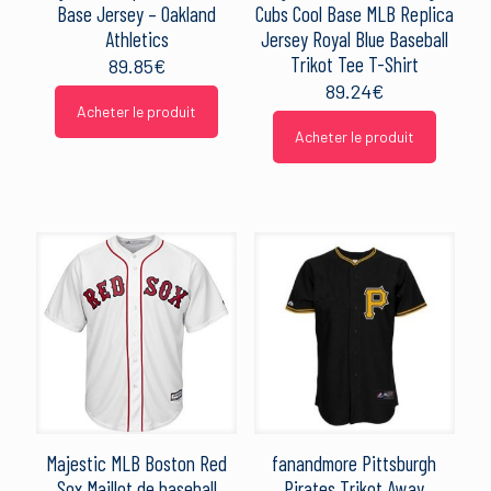
Base Jersey – Oakland
Cubs Cool Base MLB Replica
Athletics
Jersey Royal Blue Baseball
Trikot Tee T-Shirt
89.85
€
89.24
€
Acheter le produit
Acheter le produit
Majestic MLB Boston Red
fanandmore Pittsburgh
Sox Maillot de baseball
Pirates Trikot Away