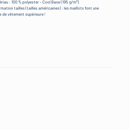
riau : 100 % polyester – Cool Base (195 g/m²).
rmation tailles (tailles américaines) : les maillots font une
le de vêtement supérieure !
Divers
arge
,
Medium
,
Small
,
XL
 Sox Maillot de
Majestic
Weiß
1
Majestic
Majestic
5 étoiles sur 5
7700-RSXH-BQ-RJH
7700-RSXH-BQ-RJH