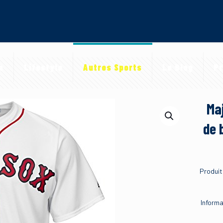
a
Lifestyle
Autres Sports
Le Blog
Pr
Ma
de 
Produit
Informat