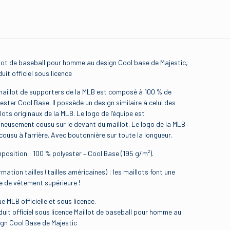
lot de baseball pour homme au design Cool base de Majestic,
uit officiel sous licence
maillot de supporters de la MLB est composé à 100 % de
ester Cool Base. Il possède un design similaire à celui des
lots originaux de la MLB. Le logo de l’équipe est
neusement cousu sur le devant du maillot. Le logo de la MLB
cousu à l’arrière. Avec boutonnière sur toute la longueur.
osition : 100 % polyester – Cool Base (195 g/m²).
rmation tailles (tailles américaines) : les maillots font une
le de vêtement supérieure !
e MLB officielle et sous licence.
uit officiel sous licence Maillot de baseball pour homme au
ign Cool Base de Majestic