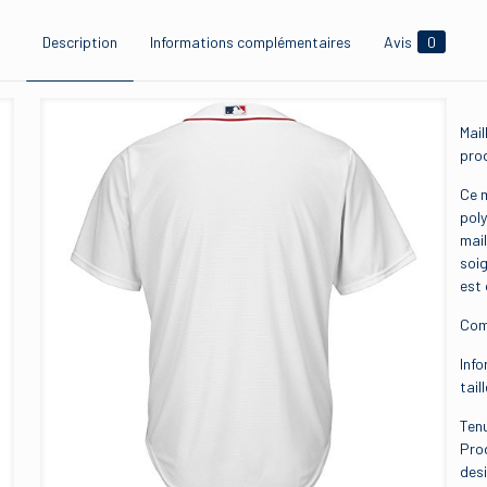
Description
Informations complémentaires
Avis
0
Mail
prod
Ce 
poly
mail
soig
est 
Comp
Info
tail
Tenu
Prod
des