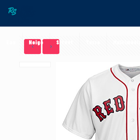
Eau
Neige
Street
Terre
Multimédi