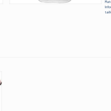
Maté
Info
tail
Avis
.
L
 à laisser votre avis sur “Majestic MLB Boston Red
 Cool Base Match à domicile Bleu marine”
 sera pas publiée.
Les champs obligatoires sont indiqués avec
*
le sur 5
2 étoiles sur 5
3 étoiles sur 5
4 étoiles sur 5