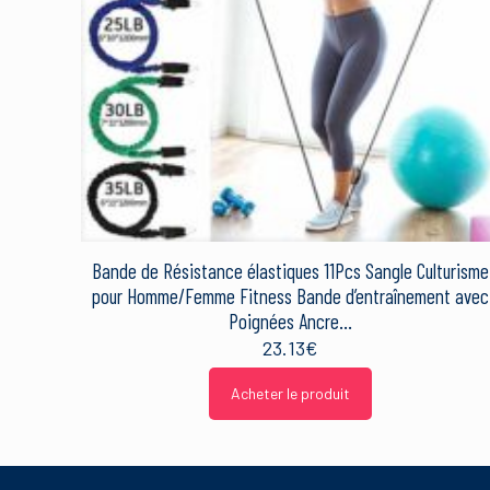
ProductGroup
ProductTypeName
Publisher
Studio
Nom
*
Bande de Résistance élastiques 11Pcs Sangle Culturisme
Ce site utilise Akismet 
sont traitées
.
pour Homme/Femme Fitness Bande d’entraînement avec
Poignées Ancre…
23.13
€
Acheter le produit