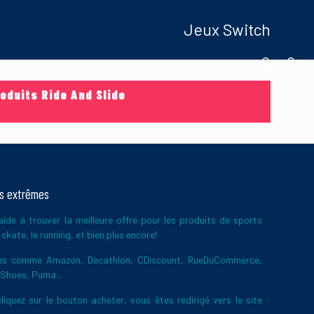
Jeux Switch
oduits Ride And Slide
ts extrêmes
ide à trouver la meilleure offre pour les produits de sports
skate, le running, et bien plus encore!
ires comme Amazon, Decathlon, CDiscount, RueDuCommerce,
 Shoes, Puma...
liquez sur le bouton acheter, vous êtes redirigé vers le site