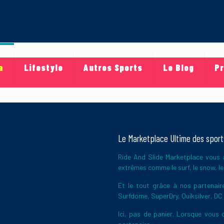
a
Lifestyle
Autres Sports
Le Blog
Pr
Le Marketplace Ultime des spor
Ride And Slide Marketplace vous a
extrêmes comme le surf, le snow, le 
Et le tout grâce à nos partena
Surfdome, SuperDry, Quiksilver, DC
Ici, pas de panier. Lorsque vous c