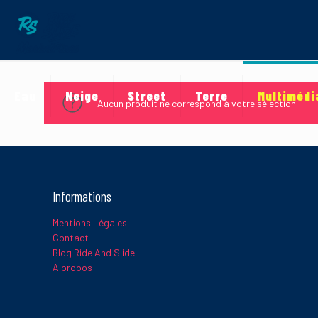
Eau
Neige
Street
Terre
Multimédi
Aucun produit ne correspond à votre sélection.
Informations
Mentions Légales
Contact
Blog Ride And Slide
A propos