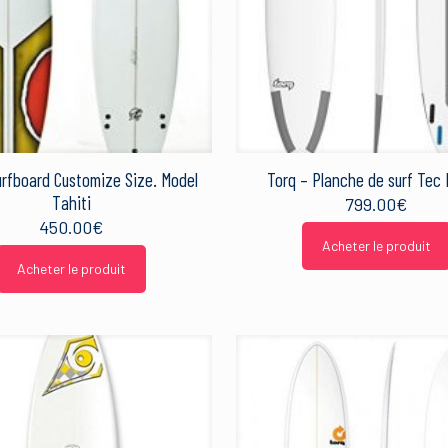
urfboard Customize Size. Model
Torq – Planche de surf Tec 
Tahiti
799.00
€
450.00
€
Acheter le produit
Acheter le produit