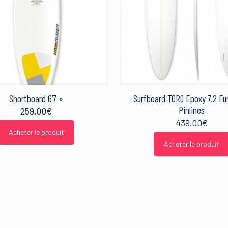
Shortboard 6’7 »
Surfboard TORQ Epoxy 7.2 F
Pinlines
259.00
€
439.00
€
Acheter le produit
Acheter le produit