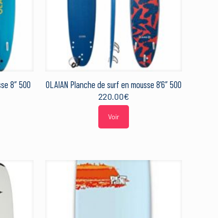
sse 8″ 500
OLAIAN Planche de surf en mousse 8’6″ 500
220.00
€
Voir