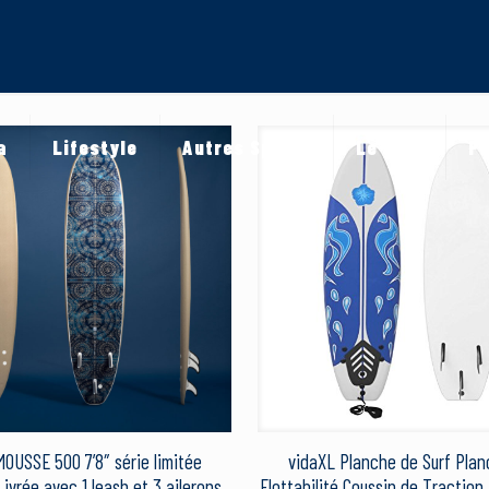
a
Lifestyle
Autres Sports
Le Blog
Pr
OUSSE 500 7’8″ série limitée
vidaXL Planche de Surf Pla
ivrée avec 1 leash et 3 ailerons.
Flottabilité Coussin de Tractio