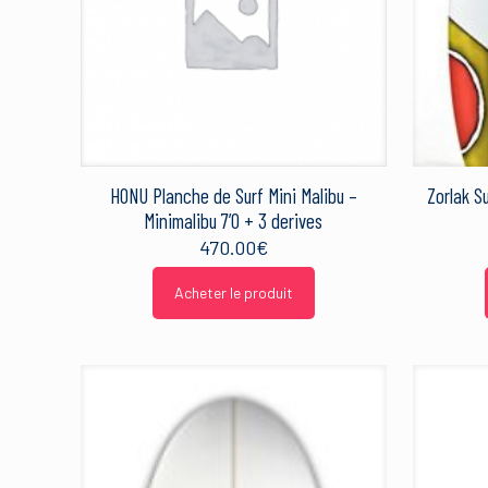
HONU Planche de Surf Mini Malibu –
Zorlak S
Minimalibu 7’0 + 3 derives
470.00
€
Acheter le produit