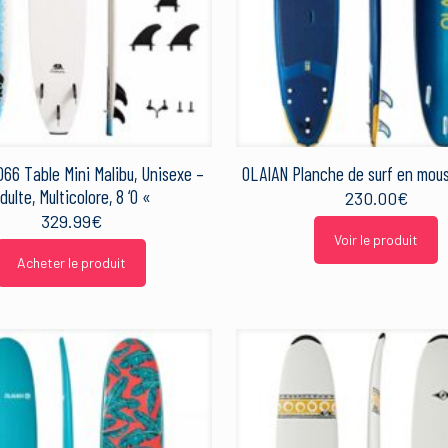
66 Table Mini Malibu, Unisexe –
OLAIAN Planche de surf en mou
dulte, Multicolore, 8 ‘0 «
230.00
€
329.99
€
Voir le produit
Acheter le produit