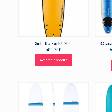
Surf 6’0 » Evo BIC 2015
C BC cbc0
A
492.70
€
Acheter le produit