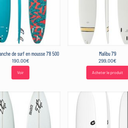
anche de surf en mousse 7’8 500
Malibu 7’9
190.00
€
299.00
€
Voir
Acheter le produit