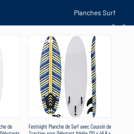
Planches Surf
oduits Ride And Slide
nche de
Festnight Planche de Surf avec Coussin de
n Débutants
Traction pour Débutant Adulte 170 x 46,8 x