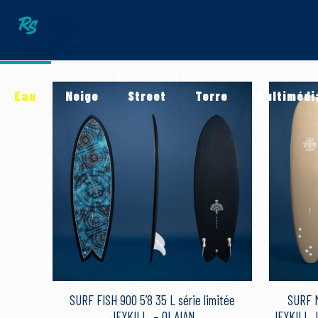
Eau
Neige
Street
Terre
Multimédi
SURF FISH 900 5’8 35 L série limitée
SURF M
JEYKILL. – OLAIAN
JEYKILL. L