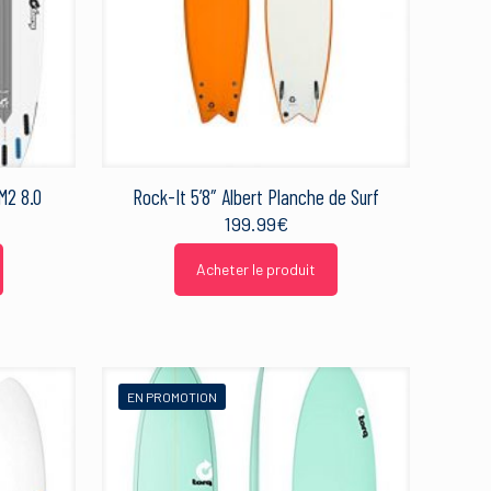
M2 8.0
Rock-It 5’8″ Albert Planche de Surf
199.99
€
Acheter le produit
EN PROMOTION