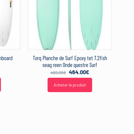
unboard
Torq Planche de Surf Epoxy tet 7.2fish
seag reen Onde questre Surf
Le
Le
464.00
€
469.00
€
prix
prix
initial
actuel
Acheter le produit
était :
est :
469.00€.
464.00€.