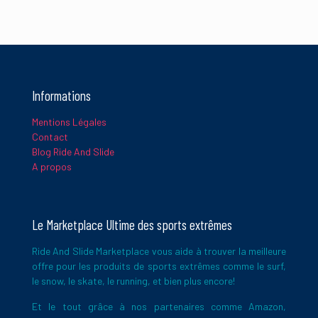
299.99€.
216.61€.
Informations
Mentions Légales
Contact
Blog Ride And Slide
A propos
Le Marketplace Ultime des sports extrêmes
Ride And Slide Marketplace vous aide à trouver la meilleure
offre pour les produits de sports extrêmes comme le surf,
le snow, le skate, le running, et bien plus encore!
Et le tout grâce à nos partenaires comme Amazon,