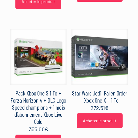
Acheter le produit
Pack Xbox One S 1 To +
Star Wars Jedi: Fallen Order
Forza Horizon 4 + DLC Lego
– Xbox One X – 1 To
Speed champions + 1 mois
272.51
€
d’abonnement Xbox Live
Gold
Acheter le produit
355.00
€