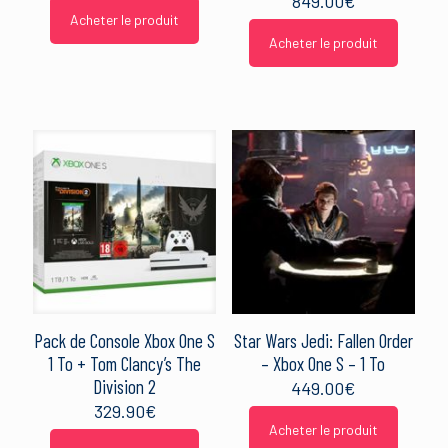
849.00
€
Acheter le produit
Acheter le produit
Pack de Console Xbox One S
Star Wars Jedi: Fallen Order
1 To + Tom Clancy’s The
– Xbox One S – 1 To
Division 2
449.00
€
329.90
€
Acheter le produit