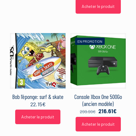
Acheter le produit
EN PROMOTION
Bob l’éponge: surf & skate
Console Xbox One 500Go
(ancien modèle)
22.15
€
Le
Le
216.61
€
299.99
€
prix
prix
Acheter le produit
initial
actuel
Acheter le produit
était :
est :