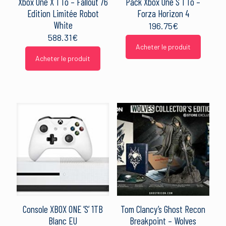
Xbox One X 1 To – Fallout 76
Pack Xbox One S 1 To –
Edition Limitée Robot
Forza Horizon 4
White
196.75
€
588.31
€
Acheter le produit
Acheter le produit
Console XBOX ONE ‘S’ 1TB
Tom Clancy’s Ghost Recon
Blanc EU
Breakpoint – Wolves