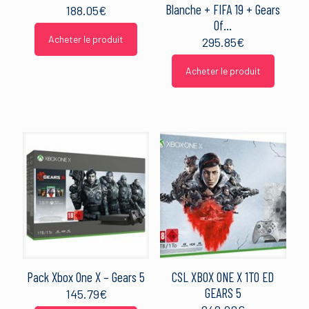
Blanche + FIFA 19 + Gears
188.05
€
Of…
Acheter le produit
295.85
€
Acheter le produit
Pack Xbox One X – Gears 5
CSL XBOX ONE X 1TO ED
GEARS 5
145.79
€