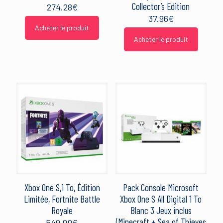
Collector’s Edition
274.28
€
37.96
€
Acheter le produit
Acheter le produit
Xbox One S,1 To, Édition
Pack Console Microsoft
Limitée, Fortnite Battle
Xbox One S All Digital 1 To
Royale
Blanc 3 Jeux inclus
(Minecraft + Sea of Thieves
549.00
€