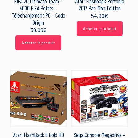
FIFA 20 Ultimate Team –
Atari Flashback Portable
4600 FIFA Points –
2017 Pac Man Edition
Téléchargement PC – Code
54.90
€
Origin
Acheter le produit
39.99
€
Acheter le produit
Atari FlashBack 8 Gold HD
Sega Console Megadrive –