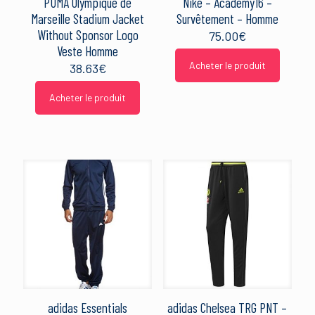
PUMA Olympique de
Nike – Academy16 –
Marseille Stadium Jacket
Survêtement – Homme
Without Sponsor Logo
75.00
€
Veste Homme
Acheter le produit
38.63
€
Acheter le produit
adidas Essentials
adidas Chelsea TRG PNT –