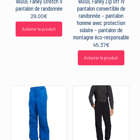
VAUDE Farley Stretch II
VAUDE Farley Zip Off IV
pantalon de randonnée
pantalon convertible de
randonnée – pantalon
29.00
€
homme avec protection
Acheter le produit
solaire – pantalon de
montagne éco-responsable
45.37
€
Acheter le produit