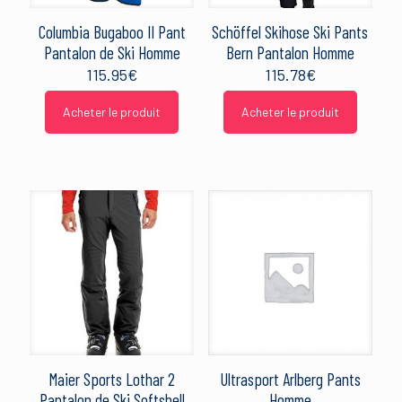
Columbia Bugaboo II Pant
Schöffel Skihose Ski Pants
Pantalon de Ski Homme
Bern Pantalon Homme
115.95
€
115.78
€
Acheter le produit
Acheter le produit
Maier Sports Lothar 2
Ultrasport Arlberg Pants
Pantalon de Ski Softshell
Homme