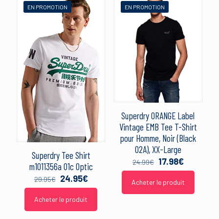
EN PROMOTION
EN PROMOTION
Superdry ORANGE Label
Vintage EMB Tee T-Shirt
pour Homme, Noir (Black
02A), XX-Large
Superdry Tee Shirt
Le
Le
17.98
€
24.99
€
m1011356a 01c Optic
prix
prix
Le
Le
24.95
€
29.95
€
initial
actuel
Acheter le produit
prix
prix
était :
est :
initial
actuel
Acheter le produit
24.99€.
17.98€.
était :
est :