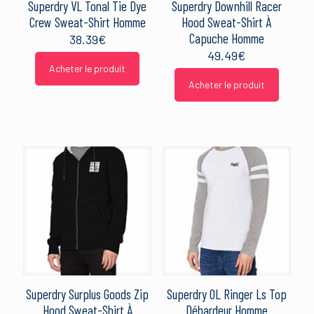
Superdry VL Tonal Tie Dye
Superdry Downhill Racer
Crew Sweat-Shirt Homme
Hood Sweat-Shirt À
Capuche Homme
38.39
€
49.49
€
Acheter le produit
Acheter le produit
Superdry Surplus Goods Zip
Superdry OL Ringer Ls Top
Hood Sweat-Shirt À
Débardeur Homme