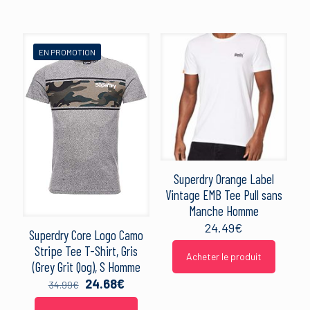
29.95€.
24.95€.
EN PROMOTION
Superdry Orange Label
Vintage EMB Tee Pull sans
Manche Homme
24.49
€
Superdry Core Logo Camo
Stripe Tee T-Shirt, Gris
Acheter le produit
(Grey Grit Qog), S Homme
Le
Le
24.68
€
34.99
€
prix
prix