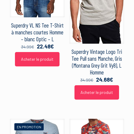
Superdry VL NS Tee T-Shirt
à manches courtes Homme
– blanc Optic – L
Le
Le
22.48
€
34.99
€
Superdry Vintage Logo Tri
prix
prix
Tee Pull sans Manche, Gris
initial
actuel
Acheter le produit
était :
est :
(Montana Grey Grit Vy8), L
34.99€.
22.48€.
Homme
Le
Le
24.68
€
34.99
€
prix
prix
initial
actuel
Acheter le produit
était :
est :
34.99€.
24.68€.
EN PROMOTION