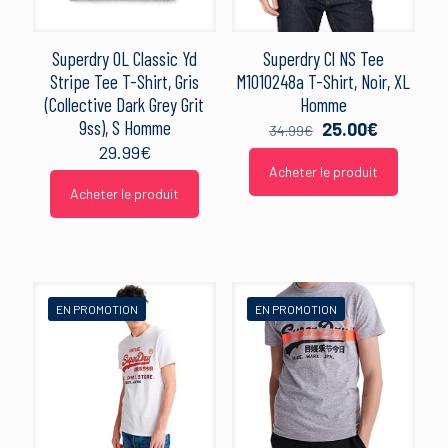
Superdry OL Classic Yd
Superdry Cl NS Tee
Stripe Tee T-Shirt, Gris
M1010248a T-Shirt, Noir, XL
(Collective Dark Grey Grit
Homme
9ss), S Homme
Le
Le
25.00
€
34.99
€
prix
prix
29.99
€
initial
actuel
Acheter le produit
était :
est :
Acheter le produit
34.99€.
25.00€.
EN PROMOTION
EN PROMOTION