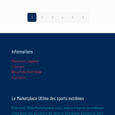
1
2
3
4
5
6
Informations
Mentions Légales
Contact
Blog Ride And Slide
A propos
Le Marketplace Ultime des sports extrêmes
Ride And Slide Marketplace vous aide à trouver la meilleure
offre pour les produits de sports extrêmes comme le surf,