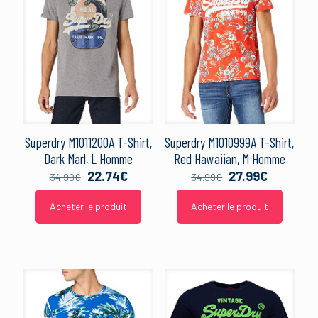
Superdry M1011200A T-Shirt,
Superdry M1010999A T-Shirt,
Dark Marl, L Homme
Red Hawaiian, M Homme
Le
Le
Le
Le
22.74
€
27.99
€
34.99
€
34.99
€
prix
prix
prix
prix
initial
actuel
initial
actuel
Acheter le produit
Acheter le produit
était :
est :
était :
est :
34.99€.
22.74€.
34.99€.
27.99€.