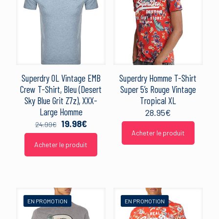
Superdry OL Vintage EMB
Superdry Homme T-Shirt
Crew T-Shirt, Bleu (Desert
Super 5’s Rouge Vintage
Sky Blue Grit Z7z), XXX-
Tropical XL
Large Homme
28.95
€
Le
Le
19.98
€
24.99
€
prix
prix
Acheter le produit
initial
actuel
Acheter le produit
était :
est :
24.99€.
19.98€.
EN PROMOTION
EN PROMOTION