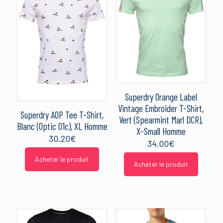
Superdry Orange Label
Vintage Embroider T-Shirt,
Superdry AOP Tee T-Shirt,
Vert (Spearmint Marl DCR),
Blanc (Optic 01c), XL Homme
X-Small Homme
30.20
€
34.00
€
Acheter le produit
Acheter le produit