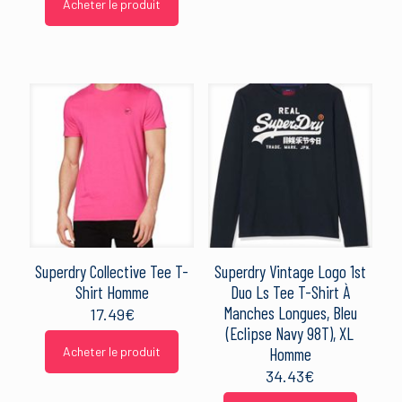
initial
actuel
Acheter le produit
était :
est :
34.99€.
24.68€.
Superdry Collective Tee T-
Superdry Vintage Logo 1st
Shirt Homme
Duo Ls Tee T-Shirt À
Manches Longues, Bleu
17.49
€
(Eclipse Navy 98T), XL
Acheter le produit
Homme
34.43
€