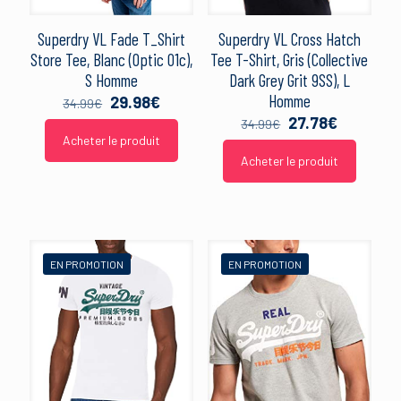
Superdry VL Fade T_Shirt
Superdry VL Cross Hatch
Store Tee, Blanc (Optic 01c),
Tee T-Shirt, Gris (Collective
S Homme
Dark Grey Grit 9SS), L
Homme
Le
Le
29.98
€
34.99
€
prix
prix
Le
Le
27.78
€
34.99
€
initial
actuel
prix
prix
Acheter le produit
était :
est :
initial
actuel
Acheter le produit
34.99€.
29.98€.
était :
est :
34.99€.
27.78€.
EN PROMOTION
EN PROMOTION