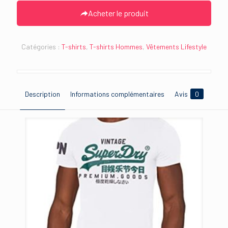
initial
actuel
Acheter le produit
était :
est :
34.99€.
22.48€.
Catégories :
T-shirts
,
T-shirts Hommes
,
Vêtements Lifestyle
Description
Informations complémentaires
Avis
0