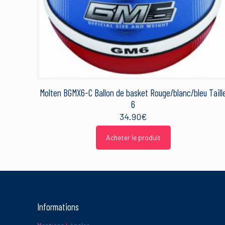
Nom
*
Ce site utilise Akismet 
sont traitées
.
Molten BGMX6-C Ballon de basket Rouge/blanc/bleu Taill
6
34.90
€
Acheter le produit
Informations