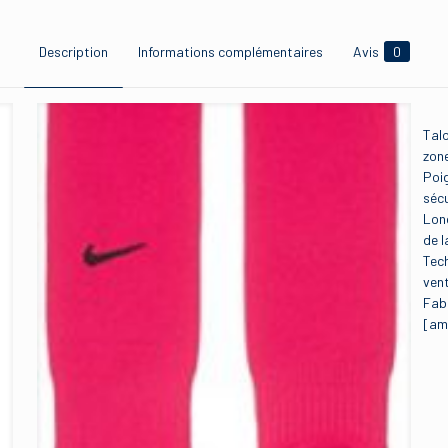
Description
Informations complémentaires
Avis
0
Talo
zone
Poig
sécu
Long
de l
Tech
vent
Fab
[am