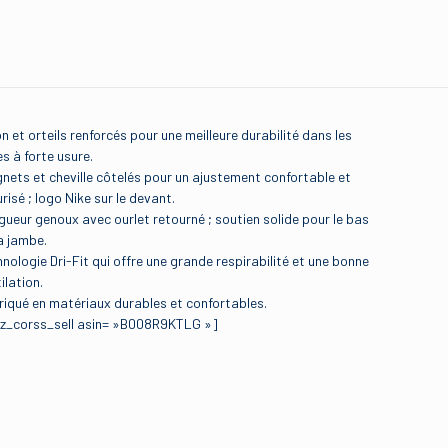
n et orteils renforcés pour une meilleure durabilité dans les
s à forte usure.
nets et cheville côtelés pour un ajustement confortable et
risé ; logo Nike sur le devant.
ueur genoux avec ourlet retourné ; soutien solide pour le bas
a jambe.
nologie Dri-Fit qui offre une grande respirabilité et une bonne
ilation.
riqué en matériaux durables et confortables.
z_corss_sell asin= »B008R9KTLG »]