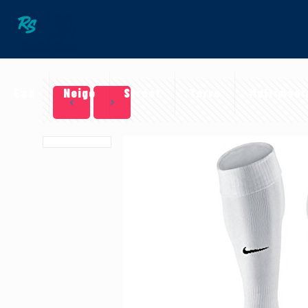
Eau
Neige
Street
Terre
Multimédi