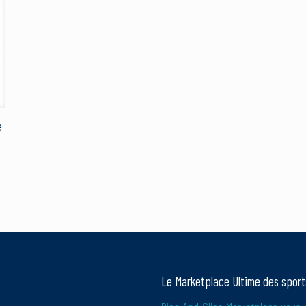
E-
mail
*
pour réduire les indésirables.
En savoir plus sur la façon dont les données
e
Le Marketplace Ultime des spor