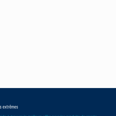
 de vos commentaires
ts extrêmes