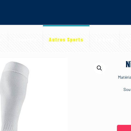
a
Lifestyle
Autres Sports
Le Blog
Pr
N
Matéria
Sout