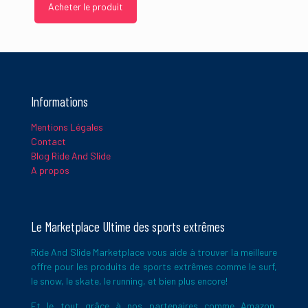
Acheter le produit
Nom
*
E-
mail
*
Informations
Mentions Légales
Ce site utilise Akismet pour réduire les indésirables.
En savoir
Contact
plus sur la façon dont les données de vos commentaires sont
Blog Ride And Slide
traitées
.
A propos
Le Marketplace Ultime des sports extrêmes
Ride And Slide Marketplace vous aide à trouver la meilleure
offre pour les produits de sports extrêmes comme le surf,
le snow, le skate, le running, et bien plus encore!
Et le tout grâce à nos partenaires comme Amazon,