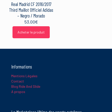
Real Madrid CF 2016/2017
Third Maillot Officiel Adidas
– Negro / Morado
53.00
€
Acheter le produit
Nom
*
E-
mail
*
Informations
Mentions Légales
Ce site utilise Akismet pour réduire les indésirables.
En savoir
Contact
plus sur la façon dont les données de vos commentaires sont
Blog Ride And Slide
traitées
.
A propos