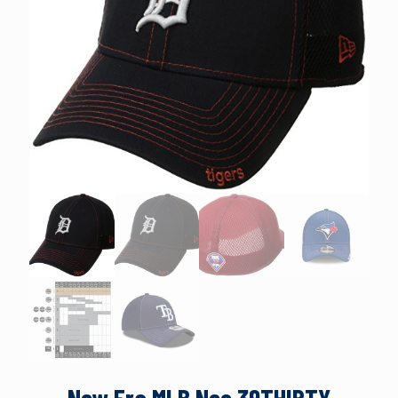
New Era MLB Neo 39THIRTY