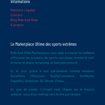
Informations
Mentions Légales
Contact
Ce site utilise Akismet pour réduire les indésirables.
En savoir
Blog Ride And Slide
plus sur la façon dont les données de vos commentaires sont
A propos
traitées
.
Le Marketplace Ultime des sports extrêmes
Ride And Slide Marketplace vous aide à trouver la meilleure
offre pour les produits de sports extrêmes comme le surf,
le snow, le skate, le running, et bien plus encore!
Et le tout grâce à nos partenaires comme Amazon,
Decathlon, CDiscount, RueDuCommerce, Surfdome,
SuperDry, Quiksilver, DC Shoes, Puma...
Ici, pas de panier. Lorsque vous cliquez sur le bouton
acheter, vous êtes redirigé vers le site partenaire.