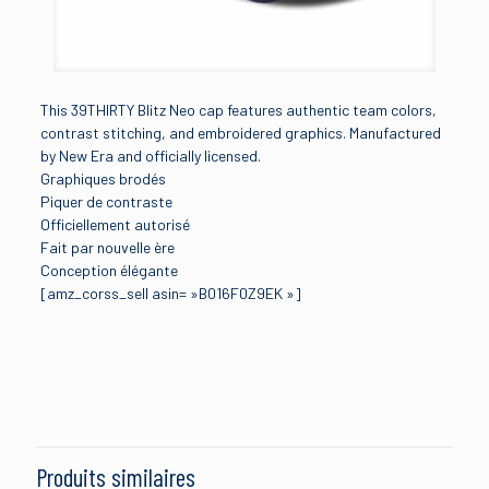
This 39THIRTY Blitz Neo cap features authentic team colors,
contrast stitching, and embroidered graphics. Manufactured
by New Era and officially licensed.
Graphiques brodés
Piquer de contraste
Officiellement autorisé
Fait par nouvelle ère
Conception élégante
[amz_corss_sell asin= »B016F0Z9EK »]
Avis
Brand
New Era
Il n’y a pas encore d’avis.
Manufacturer
Soyez le premier à laisser votre avis sur
New Era Cap Company
“New Era MLB Neo 39THIRTY Casquette
Produits similaires