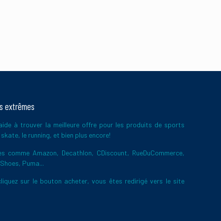
ts extrêmes
ide à trouver la meilleure offre pour les produits de sports
skate, le running, et bien plus encore!
ires comme Amazon, Decathlon, CDiscount, RueDuCommerce,
 Shoes, Puma...
liquez sur le bouton acheter, vous êtes redirigé vers le site