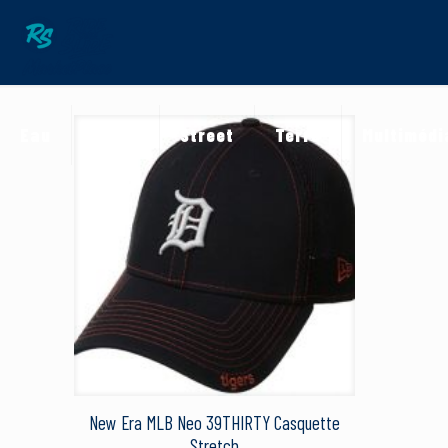
Eau
Neige
Street
Terre
Multimédi
New Era MLB Neo 39THIRTY Casquette
Stretch