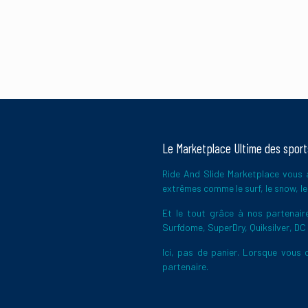
Le Marketplace Ultime des spor
Ride And Slide Marketplace vous a
extrêmes comme le surf, le snow, le 
Et le tout grâce à nos partena
Surfdome, SuperDry, Quiksilver, DC
Ici, pas de panier. Lorsque vous c
partenaire.