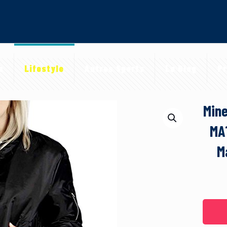
a
Lifestyle
Autres Sports
Le Blog
Pr
Mine
MA
M