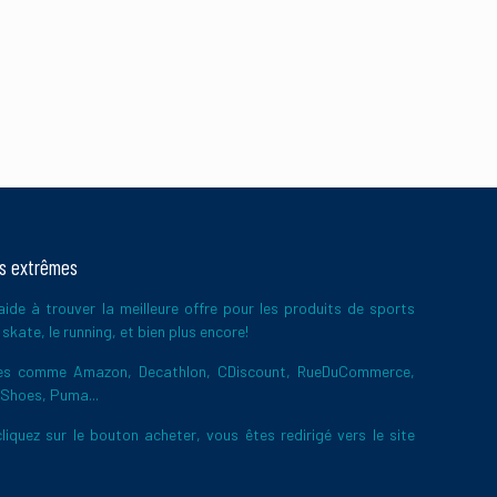
 de vos commentaires
ts extrêmes
ide à trouver la meilleure offre pour les produits de sports
skate, le running, et bien plus encore!
ires comme Amazon, Decathlon, CDiscount, RueDuCommerce,
 Shoes, Puma...
liquez sur le bouton acheter, vous êtes redirigé vers le site