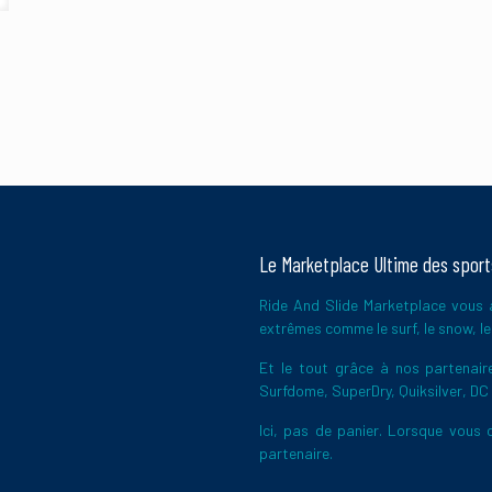
pour réduire les indésirables.
En savoir plus sur la façon dont les données
Le Marketplace Ultime des spor
Ride And Slide Marketplace vous a
extrêmes comme le surf, le snow, le 
Et le tout grâce à nos partena
Surfdome, SuperDry, Quiksilver, DC
Ici, pas de panier. Lorsque vous c
partenaire.