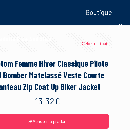
Boutique
oduits Ride And Slide
Montrer tout
tom Femme Hiver Classique Pilote
1 Bomber Matelassé Veste Courte
anteau Zip Coat Up Biker Jacket
13.32
€
Acheter le produit