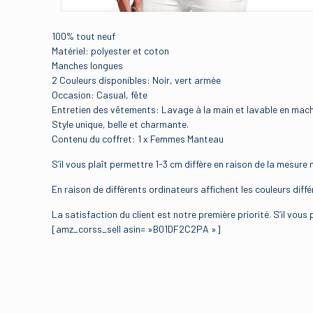
100% tout neuf
Matériel: polyester et coton
Manches longues
2 Couleurs disponibles: Noir, vert armée
Occasion: Casual, fête
Entretien des vêtements: Lavage à la main et lavable en mac
Style unique, belle et charmante.
Contenu du coffret: 1 x Femmes Manteau
S’il vous plaît permettre 1-3 cm diffère en raison de la mesure 
En raison de différents ordinateurs affichent les couleurs diff
La satisfaction du client est notre première priorité. S’il vou
[amz_corss_sell asin= »B01DF2C2PA »]
Binding
Il n’y a pas encore d’avis
Size