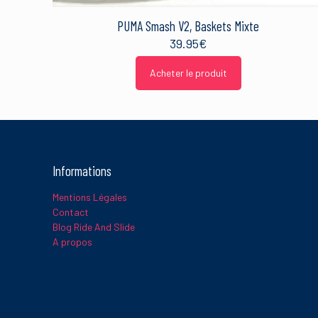
PUMA Smash V2, Baskets Mixte
Ce site utilise Akismet 
sont traitées
.
39.95
€
Acheter le produit
Informations
Mentions Légales
Contact
Blog Ride And Slide
A propos