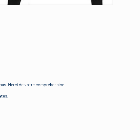
essus. Merci de votre compréhension.
ntes.
Vêtements
FR 34
,
FR 36