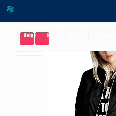
Eau
Neige
Street
Terre
Multimédi