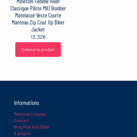
Minetom Femme Hiver
Classique Pilote MA1 Bomber
Matelassé Veste Courte
Manteau Zip Coat Up Biker
Jacket
13.32
€
Acheter le produit
Informations
Mentions Légales
Contact
Blog Ride And Slide
A propos