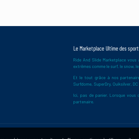
Le Marketplace Ultime des spor
Ride And Slide Marketplace vous a
extrêmes comme le surf, le snow, le 
Et le tout grâce à nos partena
Surfdome, SuperDry, Quiksilver, DC
Ici, pas de panier. Lorsque vous c
partenaire.