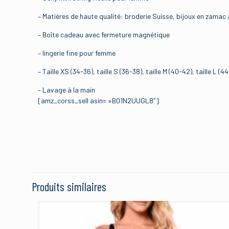
– Matières de haute qualité: broderie Suisse, bijoux en zama
– Boîte cadeau avec fermeture magnétique
– lingerie fine pour femme
– Taille XS (34-36), taille S (36-38), taille M (40-42), taille L (4
– Lavage à la main
[amz_corss_sell asin= »B01N2UUGL8″]
Binding
Il n’y a pas encore d’avis
Size
Soyez le premie
Brand
Tanga String S
Produits similaires
Color
Votre adresse e-mail ne
Model
MPN