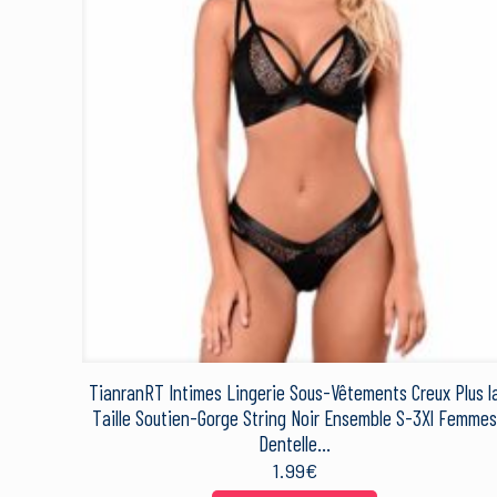
Votre note
*
PackageDimensions
1 étoi
PartNumber
ProductGroup
ProductTypeName
Nom
*
TianranRT Intimes Lingerie Sous-Vêtements Creux Plus l
Ce site utilise Akismet 
sont traitées
.
Taille Soutien-Gorge String Noir Ensemble S-3Xl Femmes
Dentelle…
1.99
€