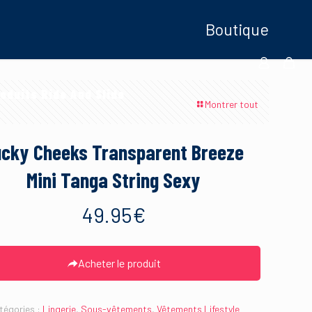
Boutique
oduits Ride And Slide
Montrer tout
ucky Cheeks Transparent Breeze
Mini Tanga String Sexy
49.95
€
Acheter le produit
tégories :
Lingerie
,
Sous-vêtements
,
Vêtements Lifestyle