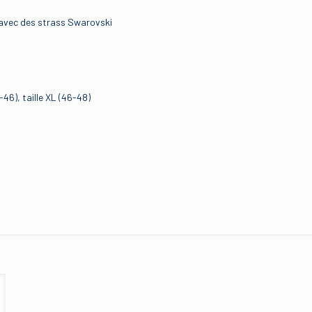
c avec des strass Swarovski
4-46), taille XL (46-48)
Avis
.
r à laisser votre avis sur “Lucky Cheeks Transpare
exy”
 sera pas publiée.
Les champs obligatoires sont indiqués avec
*