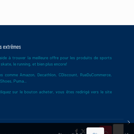
ts extrêmes
ide à trouver la meilleure offre pour les produits de sports
skate, le running, et bien plus encore!
ires comme Amazon, Decathlon, CDiscount, RueDuCommerce,
 Shoes, Puma...
liquez sur le bouton acheter, vous êtes redirigé vers le site