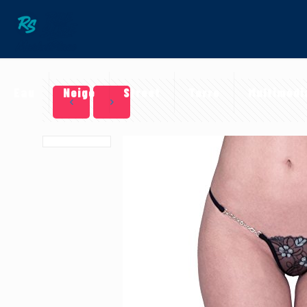
Eau
Neige
Street
Terre
Multimédi