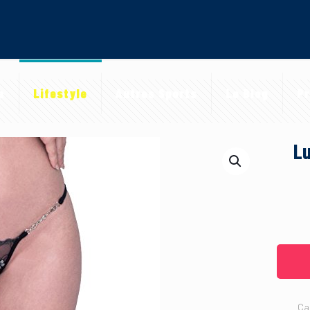
a
Lifestyle
Autres Sports
Le Blog
Pr
L
Ca