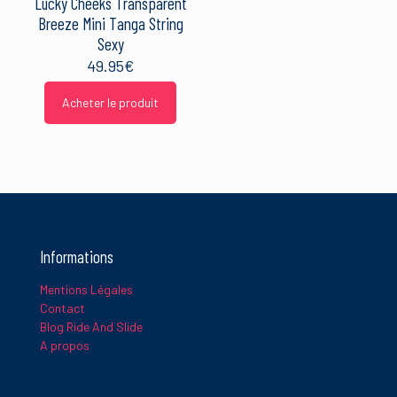
Lucky Cheeks Transparent
Breeze Mini Tanga String
Sexy
49.95
€
Acheter le produit
Informations
Mentions Légales
Contact
Blog Ride And Slide
A propos