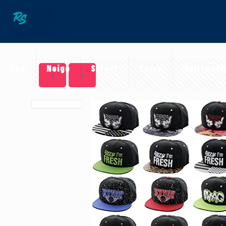
Eau
Neige
Street
Terre
Multimédi