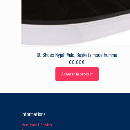
Nom
*
DC Shoes Nyjah Vulc, Baskets mode homme
80.00
€
Ce site utilise Akismet 
Acheter le produit
sont traitées
.
Informations
Mentions Légales