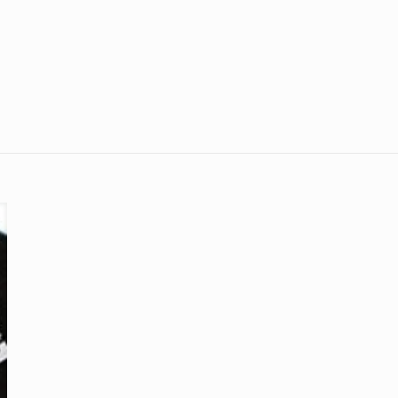
Avis
.
Cap-100 Sorry noir ve
r à laisser votre avis sur “Casquette chapeau très 
unes et des sportifs pour son aspect léger et prat
nisex en PROMOTION une bonne idée de cadeau de 
 sera pas publiée.
Les champs obligatoires sont indiqués avec
*
le sur 5
2 étoiles sur 5
3 étoiles sur 5
4 étoiles sur 5