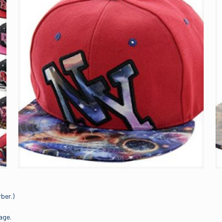
rber.)
age.