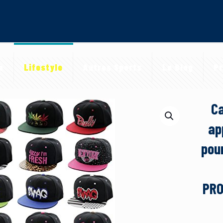
a
Lifestyle
Autres Sports
Le Blog
Pr
Ca
ap
pour
PRO