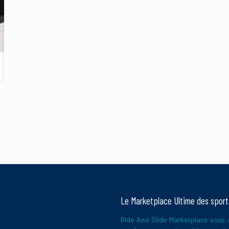
E-
mail
*
pour réduire les indésirables.
En savoir plus sur la façon dont les données
Le Marketplace Ultime des spor
Ride And Slide Marketplace vous a