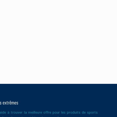
 de vos commentaires
ts extrêmes
ide à trouver la meilleure offre pour les produits de sports