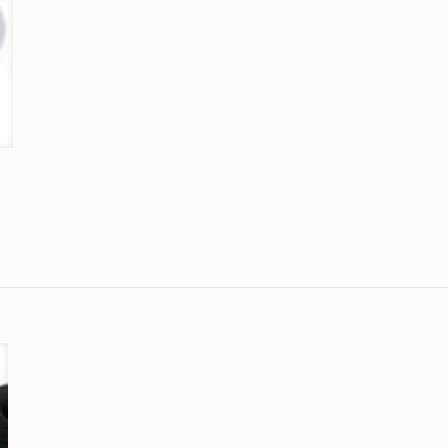
Avis
.
r à laisser votre avis sur “X-Socks Discovery Cha
 sera pas publiée.
Les champs obligatoires sont indiqués avec
*
le sur 5
2 étoiles sur 5
3 étoiles sur 5
4 étoiles sur 5