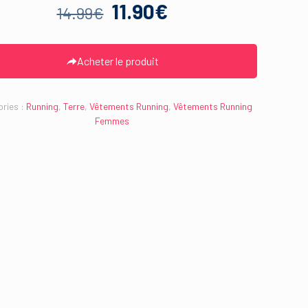
Le
Le
11.90
€
14.99
€
prix
prix
initial
actuel
Acheter le produit
était :
est :
14.99€.
11.90€.
ries :
Running
,
Terre
,
Vêtements Running
,
Vêtements Running
Femmes