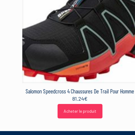
Manufacturer
Model
MPN
PackageDimensions
PackageQuantity
PartNumber
Nom
*
ProductGroup
ProductTypeName
Salomon Speedcross 4 Chaussures De Trail Pour Homme
Ce site utilise Akismet 
Publisher
sont traitées
.
81.24
€
Size
Acheter le produit
Studio