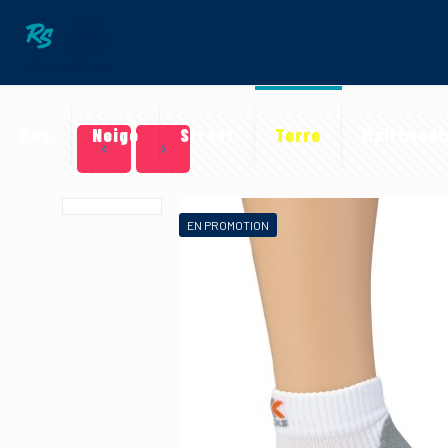
Eau
Neige
Street
Terre
Multimédi
EN PROMOTION