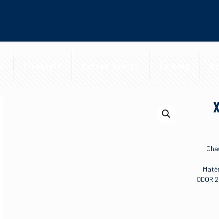
a
Lifestyle
Autres Sports
Le Blog
Pr
Chau
Matér
ODOR 21