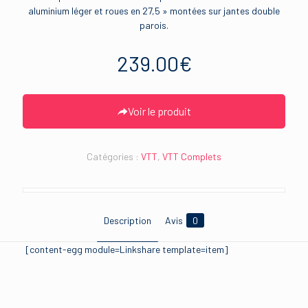
aluminium léger et roues en 27,5 » montées sur jantes double
parois.
239.00
€
Voir le produit
Catégories :
VTT
,
VTT Complets
Description
Avis
0
[content-egg module=Linkshare template=item]
Avis