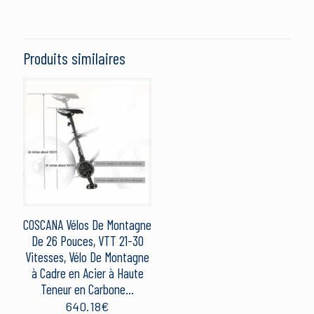
Il n’y a pas encore d’avis.
Soyez le premier à laisser votre avis sur
“VÉLO VTT ST 100 JAUNE 27,5″ –
Produits similaires
ROCKRIDER”
Votre adresse e-mail ne sera pas publiée.
Les champs
obligatoires sont indiqués avec
*
Votre note
*
1 étoile sur 5
2 étoiles sur 5
3 étoiles sur 5
4 étoiles sur 5
5 étoiles sur 5
COSCANA Vélos De Montagne
De 26 Pouces, VTT 21-30
Vitesses, Vélo De Montagne
à Cadre en Acier à Haute
Teneur en Carbone…
640.18
€