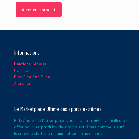
Nom
*
Acheter le produit
E-
mail
*
Informations
Ce site utilise Akismet pour réduire les indésirables.
En savoir
plus sur la façon dont les données de vos commentaires sont
Mentions Légales
traitées
.
Contact
Blog Ride And Slide
A propos
Le Marketplace Ultime des sports extrêmes
Ride And Slide Marketplace vous aide à trouver la meilleure
offre pour les produits de sports extrêmes comme le surf,
le snow, le skate, le running, et bien plus encore!