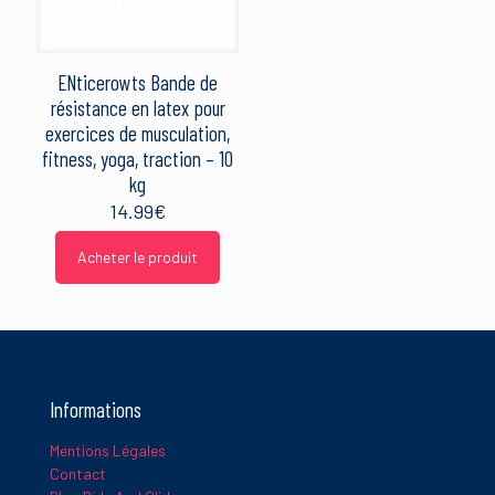
1 étoile sur 5
2 étoiles sur 5
3 étoiles sur 5
4 étoiles sur 5
5 étoiles sur 5
ENticerowts Bande de
résistance en latex pour
exercices de musculation,
fitness, yoga, traction – 10
kg
14.99
€
Nom
*
Acheter le produit
E-
mail
*
Informations
Ce site utilise Akismet pour réduire les indésirables.
En savoir
plus sur la façon dont les données de vos commentaires sont
Mentions Légales
traitées
.
Contact