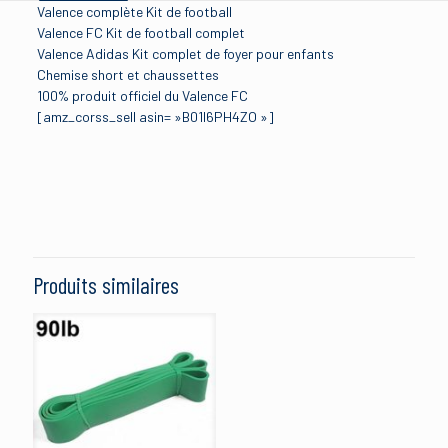
Valence complète Kit de football
Valence FC Kit de football complet
Valence Adidas Kit complet de foyer pour enfants
Chemise short et chaussettes
100% produit officiel du Valence FC
[amz_corss_sell asin= »B01I6PH4ZO »]
Avis
Brand
VALENCIA FC
Il n’y a pas encore d’avis.
Size
Soyez le premier à laisser votre avis sur
11-12 YEARS (152 CM)
,
9-10 YEARS (140 CM)
“VALENCIA FC HOME KIT CHEMISE
Produits similaires
CHEMISE 2015-2016”
Manufacturer
adidas
Votre adresse e-mail ne sera pas publiée.
Les champs
obligatoires sont indiqués avec
*
Votre note
*