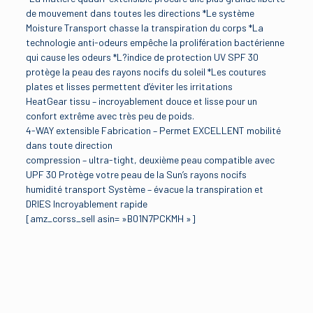
de mouvement dans toutes les directions *Le système
Moisture Transport chasse la transpiration du corps *La
technologie anti-odeurs empêche la prolifération bactérienne
qui cause les odeurs *L?indice de protection UV SPF 30
protège la peau des rayons nocifs du soleil *Les coutures
plates et lisses permettent d’éviter les irritations
HeatGear tissu – incroyablement douce et lisse pour un
confort extrême avec très peu de poids.
4-WAY extensible Fabrication – Permet EXCELLENT mobilité
dans toute direction
compression – ultra-tight, deuxième peau compatible avec
UPF 30 Protège votre peau de la Sun’s rayons nocifs
humidité transport Système – évacue la transpiration et
DRIES Incroyablement rapide
[amz_corss_sell asin= »B01N7PCKMH »]
Avis
Brand
Under Armour
Il n’y a pas encore d’avis.
Manufacturer
Soyez le premier à laisser votre avis sur