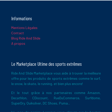
E-
mail
*
Informations
Mentions Légales
Ce site utilise Akismet pour réduire les indésirables.
En savoir
Contact
plus sur la façon dont les données de vos commentaires sont
Blog Ride And Slide
traitées
.
A propos
Le Marketplace Ultime des sports extrêmes
Ride And Slide Marketplace vous aide à trouver la meilleure
offre pour les produits de sports extrêmes comme le surf,
le snow, le skate, le running, et bien plus encore!
Et le tout grâce à nos partenaires comme Amazon,
Decathlon, CDiscount, RueDuCommerce, Surfdome,
SuperDry, Quiksilver, DC Shoes, Puma...