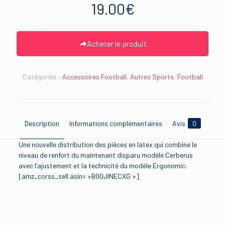
19.00
€
Acheter le produit
Catégories :
Accessoires Football
,
Autres Sports
,
Football
Description
Informations complémentaires
Avis
0
Une nouvelle distribution des pièces en latex qui combine le
niveau de renfort du maintenant disparu modèle Cerberus
avec l’ajustement et la technicité du modèle Ergonomic.
[amz_corss_sell asin= »B00JINECXG »]
Avis
Brand
uhlsport
Il n’y a pas encore d’avis.