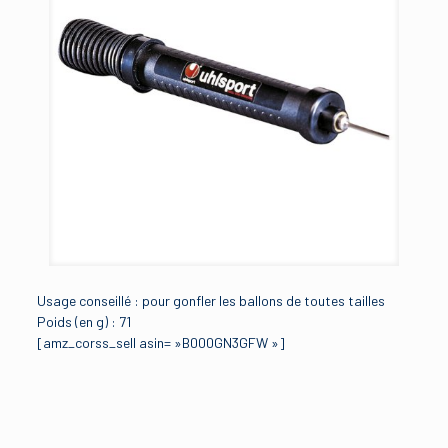
Usage conseillé : pour gonfler les ballons de toutes tailles
Poids (en g) : 71
[amz_corss_sell asin= »B000GN3GFW »]
Avis
Brand
uhlsport
Il n’y a pas encore d’avis.