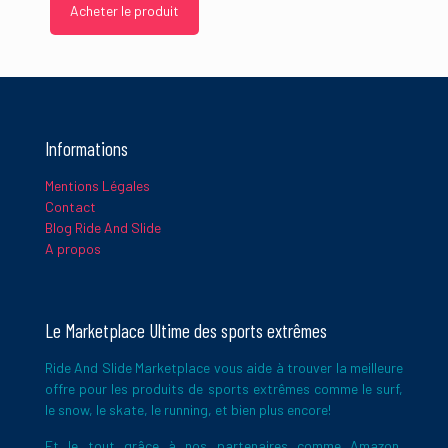
Nom
*
Acheter le produit
E-
mail
*
Informations
Ce site utilise Akismet pour réduire les indésirables.
En savoir
plus sur la façon dont les données de vos commentaires sont
Mentions Légales
traitées
.
Contact
Blog Ride And Slide
A propos
Le Marketplace Ultime des sports extrêmes
Ride And Slide Marketplace vous aide à trouver la meilleure
offre pour les produits de sports extrêmes comme le surf,
le snow, le skate, le running, et bien plus encore!
Et le tout grâce à nos partenaires comme Amazon,