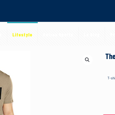
a
Lifestyle
Autres Sports
Le Blog
Pr
The
T-sh