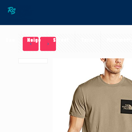
Eau
Neige
Street
Terre
Multimédi