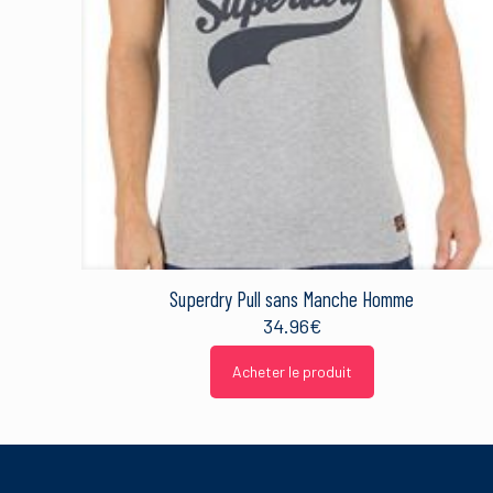
Nom
*
Superdry Pull sans Manche Homme
Ce site utilise Akismet 
sont traitées
.
34.96
€
Acheter le produit