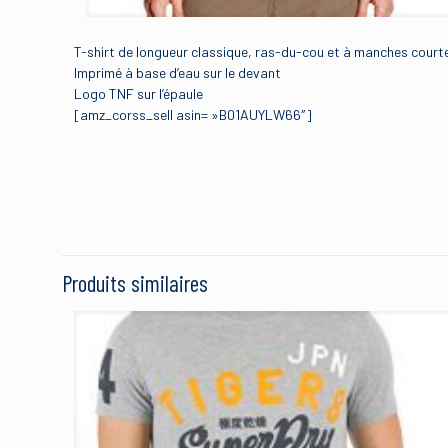
T-shirt de longueur classique, ras-du-cou et à manches court
Imprimé à base d’eau sur le devant
Logo TNF sur l’épaule
[amz_corss_sell asin= »B01AUYLW66″]
Brand
Il n’y a pas encore d’avis
Size
Soyez le premie
Color
Courtes Homme
Produits similaires
Manufacturer
Votre adresse e-mail ne
Votre note
*
1 étoi