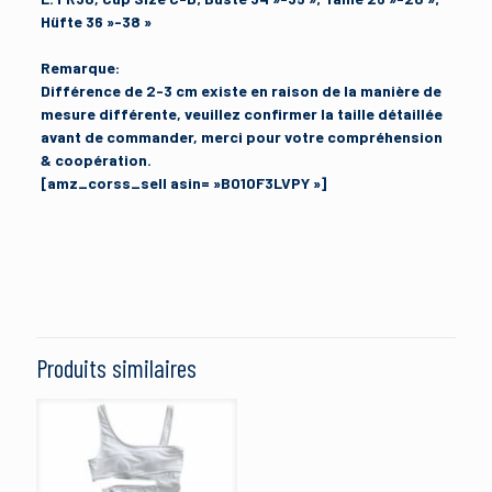
Hüfte 36 »-38 »
Remarque:
Différence de 2-3 cm existe en raison de la manière de
mesure différente, veuillez confirmer la taille détaillée
avant de commander, merci pour votre compréhension
& coopération.
[amz_corss_sell asin= »B010F3LVPY »]
Avis
Brand
SOTW
Il n’y a pas encore d’avis.
Size
Soyez le premier à laisser votre avis sur
L (FR38)
“SOTW Femmes Sexy Maillots de Bain
Produits similaires
Monokini Push Up Bikini Rembourré”
Color
American Flag
,
Noir et blanc
Votre adresse e-mail ne sera pas publiée.
Les champs
obligatoires sont indiqués avec
*