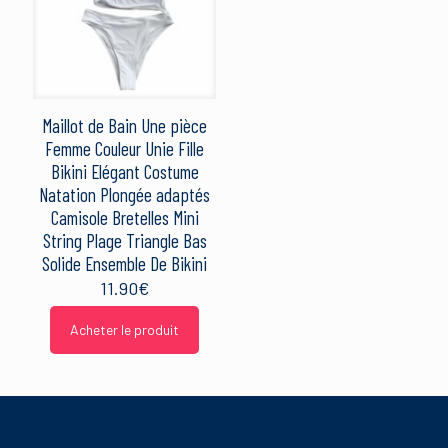
Votre note
*
1 étoile sur
2 étoiles
3 étoiles
4 étoiles
5 étoiles
5
sur 5
sur 5
sur 5
sur 5
Maillot de Bain Une pièce
Femme Couleur Unie Fille
Bikini Elégant Costume
Natation Plongée adaptés
Camisole Bretelles Mini
String Plage Triangle Bas
Solide Ensemble De Bikini
11.90
€
Nom
*
Acheter le produit
E-
mail
*
Ce site utilise Akismet pour réduire les indésirables.
En