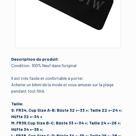
Description du produit:
Condition: 100% Neuf dans l’original
Il est très facile et confortable à porter.
Acheter un bikini de la mode et vous amuser sur la plage
pendant tout l’été.
Taille:
S:
FR34, Cup Size A-B; Büste 32 »-33 »; Taille 22 »-24 »;
Hüfte 32 »-34 »
M:
FR36,Cup Size B-C; Büste 33 »-34 »; Taille 24 »-26 »;
Hüfte 34 »-36 »;
L:
FR38, Cup Size C-D; Büste 34 »-35 »; Taille 26 »-28 »;