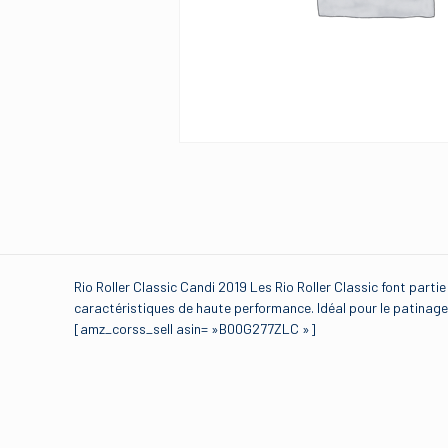
Rio Roller Classic Candi 2019 Les Rio Roller Classic font partie
caractéristiques de haute performance. Idéal pour le patinage i
[amz_corss_sell asin= »B00G277ZLC »]
Binding
Il n’y a pas encore d’avis
EAN