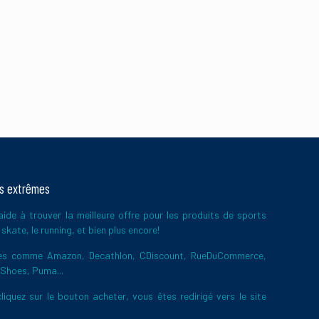
 de vos commentaires
ts extrêmes
ide à trouver la meilleure offre pour les produits de sports
skate, le running, et bien plus encore!
ires comme Amazon, Decathlon, CDiscount, RueDuCommerce,
 Shoes, Puma...
liquez sur le bouton acheter, vous êtes redirigé vers le site