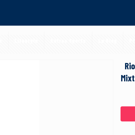
a
Lifestyle
Autres Sports
Le Blog
Pr
Rio
Mixt