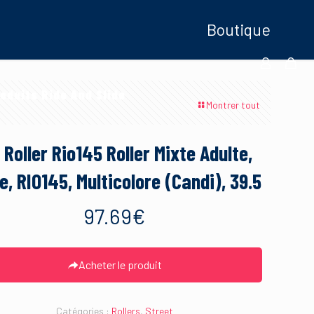
Boutique
oduits Ride And Slide
Montrer tout
 Roller Rio145 Roller Mixte Adulte,
e, RIO145, Multicolore (Candi), 39.5
97.69
€
Acheter le produit
Catégories :
Rollers
,
Street