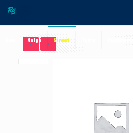
Eau
Neige
Street
Terre
Multimédi