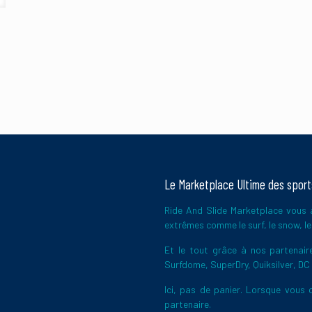
pour réduire les indésirables.
En savoir plus sur la façon dont les données
Le Marketplace Ultime des spor
Ride And Slide Marketplace vous a
extrêmes comme le surf, le snow, le 
Et le tout grâce à nos partena
Surfdome, SuperDry, Quiksilver, DC
Ici, pas de panier. Lorsque vous c
partenaire.