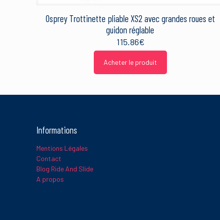
Osprey Trottinette pliable XS2 avec grandes roues et
Ce site utilise Akismet 
sont traitées
.
guidon réglable
115.86
€
Acheter le produit
Informations
Mentions Légales
Contact
Blog Ride And Slide
A propos