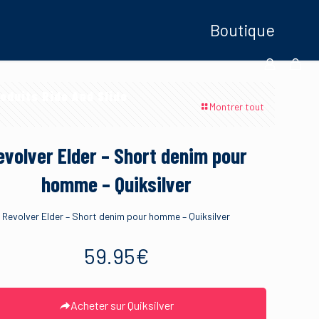
Boutique
oduits Ride And Slide
Montrer tout
evolver Elder – Short denim pour
homme – Quiksilver
Revolver Elder – Short denim pour homme – Quiksilver
59.95
€
Acheter sur Quiksilver