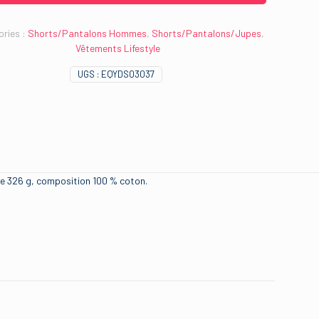
ries :
Shorts/Pantalons Hommes
,
Shorts/Pantalons/Jupes
,
Vêtements Lifestyle
UGS :
EQYDS03037
de 326 g, composition 100 % coton.
quiksilver