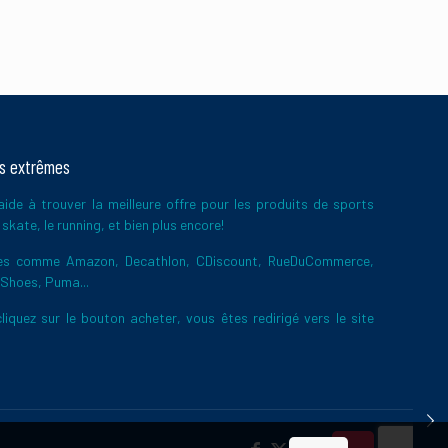
ts extrêmes
ide à trouver la meilleure offre pour les produits de sports
skate, le running, et bien plus encore!
ires comme Amazon, Decathlon, CDiscount, RueDuCommerce,
 Shoes, Puma...
liquez sur le bouton acheter, vous êtes redirigé vers le site