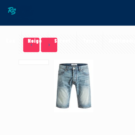
Eau
Neige
Street
Terre
Multimédi