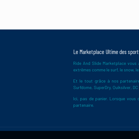
Le Marketplace Ultime des spor
Ride And Slide Marketplace vous a
extrêmes comme le surf, le snow, le 
Et le tout grâce à nos partena
Surfdome, SuperDry, Quiksilver, DC
Ici, pas de panier. Lorsque vous c
partenaire.