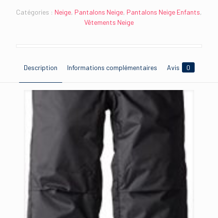
Catégories :
Neige
,
Pantalons Neige
,
Pantalons Neige Enfants
,
Vêtements Neige
Description
Informations complémentaires
Avis
0