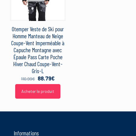
Label
Otemper Veste de Ski pour
Manufacturer
Homme Manteau de Neige
quiksilver
Coupe-Vent Imperméable à
Capuche Montagne avec
ProductGroup
Nom
*
Épaule Pass Carte Poche
Hiver Chaud Coupe-Vent-
E-
ProductTypeName
Gris-L
mail
*
Le
Le
88.79
€
110.99
€
prix
prix
Publisher
initial
actuel
Acheter le produit
était :
est :
Ce site utilise Akismet pour réduire les indésirables.
En savoir
110.99€.
88.79€.
plus sur la façon dont les données de vos commentaires sont
Studio
traitées
.
Informations