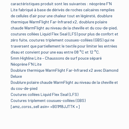
caractéristiques produit sont les suivantes : néoprène F’N
Lite fabriqué à base de dérivés de roches calcaires remplies
de cellules d’air pour une chaleur tout en légèreté, doublure
thermique WarmFlight Far-Infrared x2, doublure polaire
chaude WarmFlight au niveau de la cheville et du cou-de-pied,
coutures collées Liquid Flex Seal (LFS) pour plus de confort et
zéro fuite, coutures triplement cousues-collées (GBS) qui ne
traversent que partiellement le textile pour limiter les entrées
d’eau et convient pour une eau entre 08 °C et 12 °C.
5mm Highline Lite – Chaussons de surf pouce séparé
Néoprène F’N Lite
Doublure thermique WarmFlight Far-Infrared x2 avec Diamond
Deluxe
Doublure polaire chaude WarmFlight au niveau de la cheville et
du cou-de-pied
Coutures collées Liquid Flex Seal (LFS)
Coutures triplement cousues-collées (GBS)
[amz_corss_sell asin= »B01M8JJTTK »]
Avis
Binding