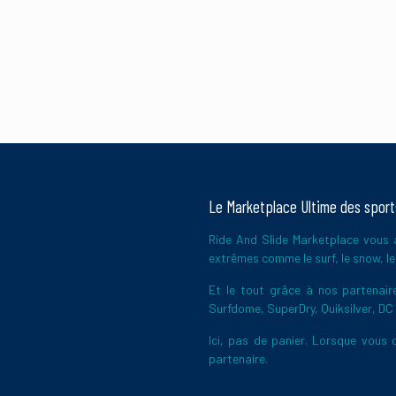
Le Marketplace Ultime des spor
Ride And Slide Marketplace vous a
extrêmes comme le surf, le snow, le 
Et le tout grâce à nos partena
Surfdome, SuperDry, Quiksilver, DC
Ici, pas de panier. Lorsque vous c
partenaire.