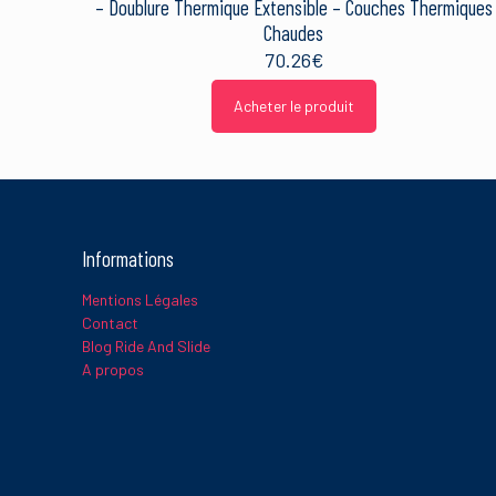
sont traitées
.
– Doublure Thermique Extensible – Couches Thermiques
Chaudes
70.26
€
Acheter le produit
Informations
Mentions Légales
Contact
Blog Ride And Slide
A propos