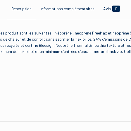
Description
Informations complémentaires
Avis
0
es produit sont les suivantes : Néoprène : néoprène FreeMax et néoprène 
s de chaleur et de confort sans sacrifier la flexibilité, 24% d’émissions 
eus recyclés et certifié Bluesign, Néoprène Thermal Smoothie texturé et rési
ximum de flexibilité et un minimum d’entrées d’eau, fermeture back zip, Col
Avis
Visi
.
r à laisser votre avis sur “Quiksilver 5/4/3mm Prol
 Surf Back Zip-Homme-XL-Noir modèle Court, Bl