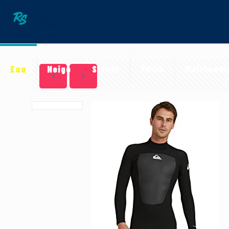
Eau
Neige
Street
Terre
Multimédi