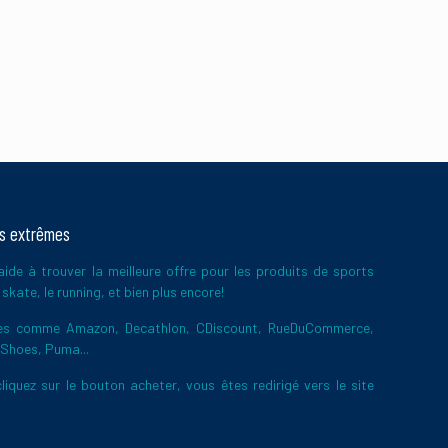
ts extrêmes
ide à trouver la meilleure offre pour les produits de sports
skate, le running, et bien plus encore!
ires comme Amazon, Decathlon, CDiscount, RueDuCommerce,
 Shoes, Puma...
liquez sur le bouton acheter, vous êtes redirigé vers le site