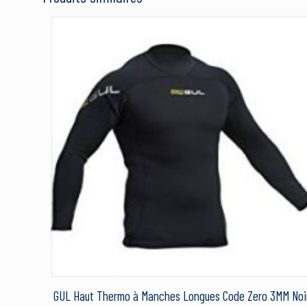
Votre adresse e-mail ne
Votre note
*
1 étoi
Nom
*
GUL Haut Thermo à Manches Longues Code Zero 3MM Noi
Ce site utilise Akismet 