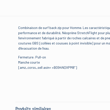
Combinaison de surf back zip pour Homme. Les caractéristiqu
performance et de durabilité, Néoprène StretchFlight pour plu
l’environnement fabriqué à partir de roches calcaires et de pn
coutures GBS [collées et cousues à point invisible] pour un ma
d’évacuation de l’eau.
Fermeture: Pull-on
Manche courte
[amz_corss_sell asin= »B094NQXPM8″]
Brand
Il n’y a pas encore d’avis
Soyez le premie
Combinaison de
Produits similaires