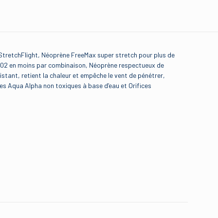
StretchFlight, Néoprène FreeMax super stretch pour plus de
de C02 en moins par combinaison, Néoprène respectueux de
stant, retient la chaleur et empêche le vent de pénétrer,
les Aqua Alpha non toxiques à base d’eau et Orifices
ter la boutique Quiksilver
ogue-
ack”