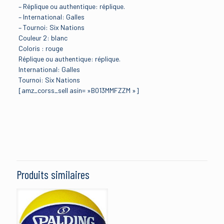
– Réplique ou authentique: réplique.
– International: Galles
– Tournoi: Six Nations
Couleur 2: blanc
Coloris : rouge
Réplique ou authentique: réplique.
International: Galles
Tournoi: Six Nations
[amz_corss_sell asin= »B013MMFZZM »]
Avis
Brand
Under Armour
Il n’y a pas encore d’avis.
Size
Soyez le premier à laisser votre avis sur
Medium
,
Small
“Under Armour Pays de Galles WRU
Produits similaires
2016/17 – Maillot de Rugby Réplique à
Color
Domicile – Rouge/Or”
Red
Manufacturer
Votre adresse e-mail ne sera pas publiée.
Les champs