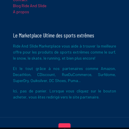
Ce site utilise Akismet pour réduire les indésirables.
En savoir
Blog Ride And Slide
plus sur la façon dont les données de vos commentaires sont
A propos
traitées
.
Le Marketplace Ultime des sports extrêmes
Ride And Slide Marketplace vous aide à trouver la meilleure
offre pour les produits de sports extrêmes comme le surf,
le snow, le skate, le running, et bien plus encore!
Et le tout grâce à nos partenaires comme Amazon,
Decathlon, CDiscount, RueDuCommerce, Surfdome,
SuperDry, Quiksilver, DC Shoes, Puma...
Ici, pas de panier. Lorsque vous cliquez sur le bouton
acheter, vous êtes redirigé vers le site partenaire.