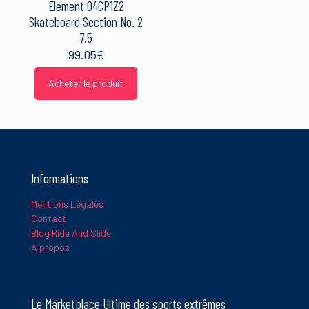
Element 04CP1Z2
Skateboard Section No. 2
7.5
99.05
€
Acheter le produit
Nom
*
E-
mail
*
Informations
Ce site utilise Akismet pour réduire les indésirables.
En savoir
Mentions Légales
plus sur la façon dont les données de vos commentaires sont
Contact
traitées
.
Blog Ride And Slide
A propos
Le Marketplace Ultime des sports extrêmes