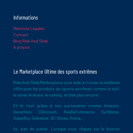
Model
511881-662
Informations
Ce site utilise Akismet pour réduire les indésirables.
En savoir
plus sur la façon dont les données de vos commentaires sont
MPN
Mentions Légales
traitées
.
511881-662
Contact
Blog Ride And Slide
PackageDimensions
A propos
PackageQuantity
Le Marketplace Ultime des sports extrêmes
PartNumber
Ride And Slide Marketplace vous aide à trouver la meilleure
offre pour les produits de sports extrêmes comme le surf,
511881-662
le snow, le skate, le running, et bien plus encore!
ProductGroup
Et le tout grâce à nos partenaires comme Amazon,
Decathlon, CDiscount, RueDuCommerce, Surfdome,
SuperDry, Quiksilver, DC Shoes, Puma...
ProductTypeName
Ici, pas de panier. Lorsque vous cliquez sur le bouton