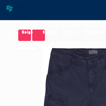
Eau
Neige
Street
Terre
Multimédi