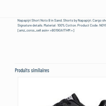
Napapijri Short Noto B in Sand. Shorts by Napapijri. Cargo s
Signature details. Material: 100% Cotton. Product Code: N0Y
[amz_corss_sell asin= »B019GA1THM »]
Brand
Il n’y a pas encore d’avis
Size
Soyez le premie
Color
Produits similaires
Manufacturer
Votre adresse e-mail ne
Votre note
*
1 étoi