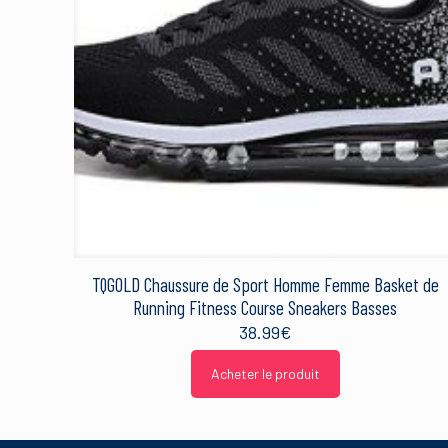
Nom
*
Ce site utilise Akismet 
sont traitées
.
TQGOLD Chaussure de Sport Homme Femme Basket de
Running Fitness Course Sneakers Basses
38.99
€
Acheter le produit