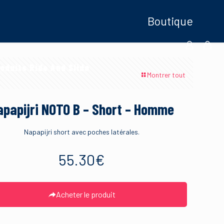
Boutique
oduits Ride And Slide
Montrer tout
apapijri NOTO B – Short – Homme
Napapijri short avec poches latérales.
55.30
€
Acheter le produit