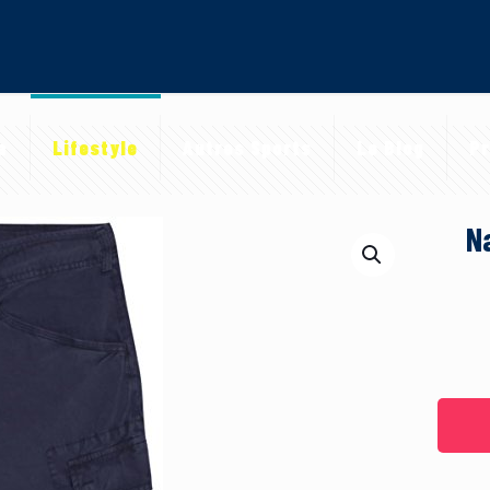
a
Lifestyle
Autres Sports
Le Blog
Pr
N