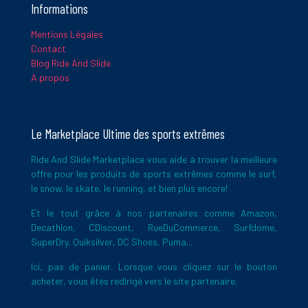
Informations
Mentions Légales
Ce site utilise Akismet pour réduire les indésirables.
En savoir
Contact
plus sur la façon dont les données de vos commentaires sont
Blog Ride And Slide
traitées
.
A propos
Le Marketplace Ultime des sports extrêmes
Ride And Slide Marketplace vous aide à trouver la meilleure
offre pour les produits de sports extrêmes comme le surf,
le snow, le skate, le running, et bien plus encore!
Et le tout grâce à nos partenaires comme Amazon,
Decathlon, CDiscount, RueDuCommerce, Surfdome,
SuperDry, Quiksilver, DC Shoes, Puma...
Ici, pas de panier. Lorsque vous cliquez sur le bouton
acheter, vous êtes redirigé vers le site partenaire.