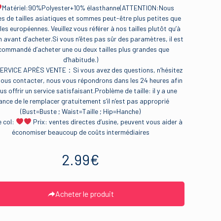
Matériel:90%Polyester+10% élasthanne(ATTENTION:Nous
 de tailles asiatiques et sommes peut-être plus petites que
lles européennes. Veuillez vous référer à nos tailles plutôt qu’à
avant d’acheter.Si vous n’êtes pas sûr des paramètres, il est
commandé d’acheter une ou deux tailles plus grandes que
d’habitude.)
ERVICE APRÈS VENTE：Si vous avez des questions, n’hésitez
nous contacter, nous vous répondrons dans les 24 heures afin
us offrir un service satisfaisant.Problème de taille: il y a une
ance de le remplacer gratuitement s’il n’est pas approprié
(Bust=Buste ; Waist=Taille ; Hip=Hanche)
e col:
Prix: ventes directes d’usine, peuvent vous aider à
économiser beaucoup de coûts intermédiaires
2.99
€
Acheter le produit