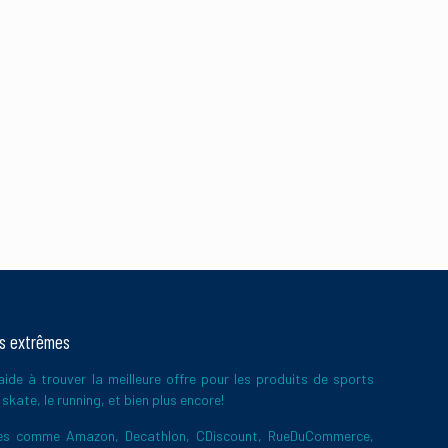
 de vos commentaires
ts extrêmes
ide à trouver la meilleure offre pour les produits de sports
skate, le running, et bien plus encore!
ires comme Amazon, Decathlon, CDiscount, RueDuCommerce,