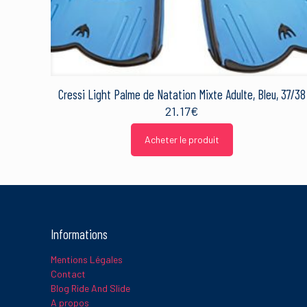
Nom
*
Cressi Light Palme de Natation Mixte Adulte, Bleu, 37/38
21.17
€
Ce site utilise Akismet 
Acheter le produit
sont traitées
.
Informations
Mentions Légales
Contact
Blog Ride And Slide
A propos