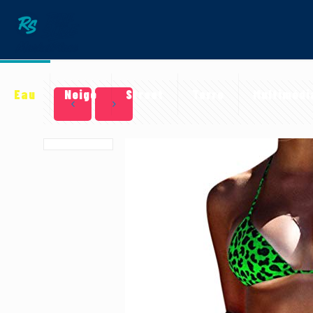
Eau
Neige
Street
Terre
Multimédi