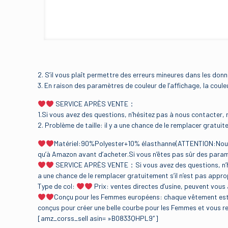
2. S’il vous plaît permettre des erreurs mineures dans les don
3. En raison des paramètres de couleur de l’affichage, la couleu
SERVICE APRÈS VENTE：
1.Si vous avez des questions, n’hésitez pas à nous contacter, 
2. Problème de taille: il y a une chance de le remplacer gratuit
Matériel:90%Polyester+10% élasthanne(ATTENTION:Nous som
qu’à Amazon avant d’acheter.Si vous n’êtes pas sûr des paramè
SERVICE APRÈS VENTE：Si vous avez des questions, n’hésit
a une chance de le remplacer gratuitement s’il n’est pas appro
Type de col:
Prix: ventes directes d’usine, peuvent vou
Conçu pour les Femmes européens: chaque vêtement est le 
conçus pour créer une belle courbe pour les Femmes et vous ren
[amz_corss_sell asin= »B0833QHPL9″]