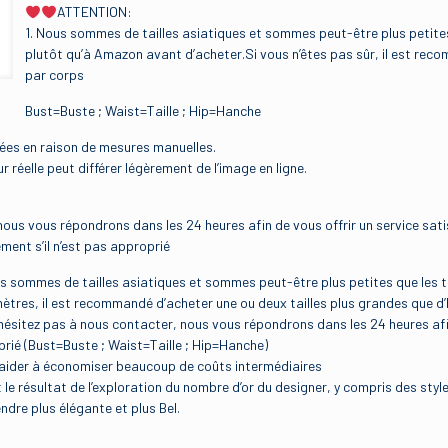
ATTENTION:
1. Nous sommes de tailles asiatiques et sommes peut-être plus petites q
plutôt qu’à Amazon avant d’acheter.Si vous n’êtes pas sûr, il est rec
par corps
Bust=Buste ; Waist=Taille ; Hip=Hanche
nées en raison de mesures manuelles.
r réelle peut différer légèrement de l’image en ligne.
nous vous répondrons dans les 24 heures afin de vous offrir un service sati
ement s’il n’est pas approprié
mes de tailles asiatiques et sommes peut-être plus petites que les taille
tres, il est recommandé d’acheter une ou deux tailles plus grandes que d’
ez pas à nous contacter, nous vous répondrons dans les 24 heures afin de 
prié (Bust=Buste ; Waist=Taille ; Hip=Hanche)
s aider à économiser beaucoup de coûts intermédiaires
résultat de l’exploration du nombre d’or du designer, y compris des style
dre plus élégante et plus Bel.