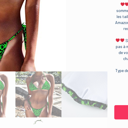
sommes
les tai
Amazon 
re
S
pas à 
de vo
ch
Type d