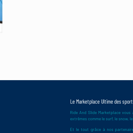
E-
mail
*
pour réduire les indésirables.
En savoir plus sur la façon dont les données
Le Marketplace Ultime des spor
Ride And Slide Marketplace vous a
extrêmes comme le surf, le snow, le 
Et le tout grâce à nos partena