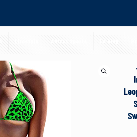
a
Lifestyle
Autres Sports
Le Blog
Pr
Leo
S
Sw