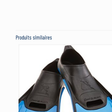
Brand
Il n’y a pas encore d’avis
Soyez le premier
Push Up Maillot
Produits similaires
Bresilien Trois
Pièces”
Votre adresse e-mail ne
Votre note
*
1 étoi