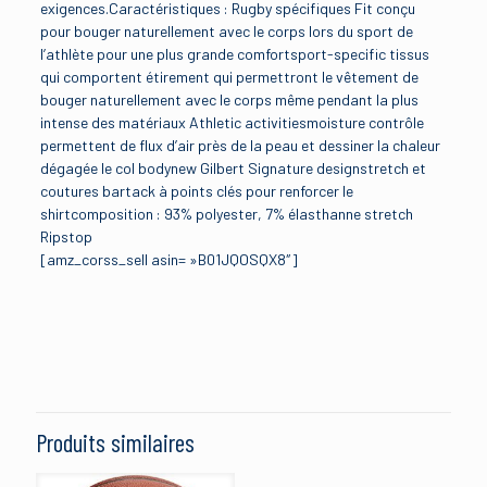
exigences.Caractéristiques : Rugby spécifiques Fit conçu
pour bouger naturellement avec le corps lors du sport de
l’athlète pour une plus grande comfortsport-specific tissus
qui comportent étirement qui permettront le vêtement de
bouger naturellement avec le corps même pendant la plus
intense des matériaux Athletic activitiesmoisture contrôle
permettent de flux d’air près de la peau et dessiner la chaleur
dégagée le col bodynew Gilbert Signature designstretch et
coutures bartack à points clés pour renforcer le
shirtcomposition : 93% polyester, 7% élasthanne stretch
Ripstop
[amz_corss_sell asin= »B01JQOSQX8″]
Avis
Brand
Gilbert
Il n’y a pas encore d’avis.
Size
Soyez le premier à laisser votre avis sur
Medium
“Gilbert Virtuo Match Maillot de rugby”
Produits similaires
Color
Votre adresse e-mail ne sera pas publiée.
Les champs