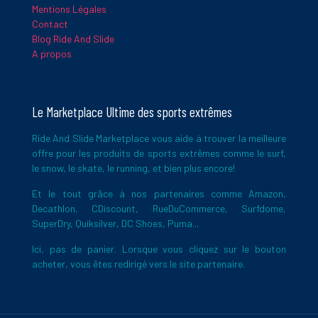
Mentions Légales
Ce site utilise Akismet pour réduire les indésirables.
En savoir
Contact
plus sur la façon dont les données de vos commentaires sont
Blog Ride And Slide
traitées
.
A propos
Le Marketplace Ultime des sports extrêmes
Ride And Slide Marketplace vous aide à trouver la meilleure
offre pour les produits de sports extrêmes comme le surf,
le snow, le skate, le running, et bien plus encore!
Et le tout grâce à nos partenaires comme Amazon,
Decathlon, CDiscount, RueDuCommerce, Surfdome,
SuperDry, Quiksilver, DC Shoes, Puma...
Ici, pas de panier. Lorsque vous cliquez sur le bouton
acheter, vous êtes redirigé vers le site partenaire.