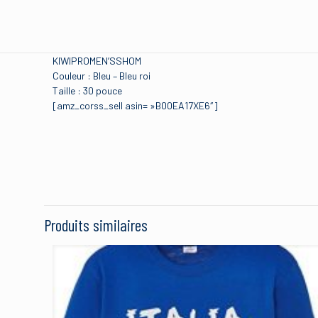
KIWIPROMEN’SSHOM
Couleur : Bleu – Bleu roi
Taille : 30 pouce
[amz_corss_sell asin= »B00EA17XE6″]
Brand
Il n’y a pas encore d’avis
Size
Soyez le premier
Color
Produits similaires
Manufacturer
Votre adresse e-mail ne
Votre note
*
1 étoi