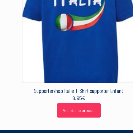
Nom
*
Ce site utilise Akismet 
sont traitées
.
Supportershop Italie T-Shirt supporter Enfant
8.95
€
Acheter le produit