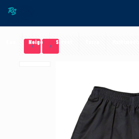
Eau
Neige
Street
Terre
Multimédi