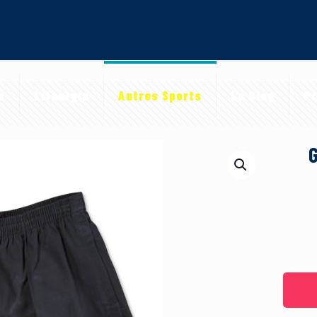
a
Lifestyle
Autres Sports
Le Blog
Pr
G