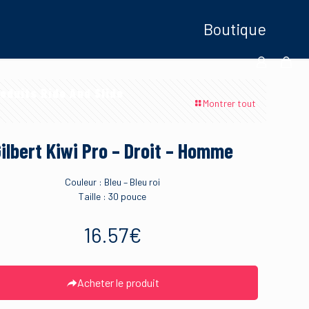
Boutique
oduits Ride And Slide
Montrer tout
ilbert Kiwi Pro – Droit – Homme
Couleur : Bleu – Bleu roi
Taille : 30 pouce
16.57
€
Acheter le produit