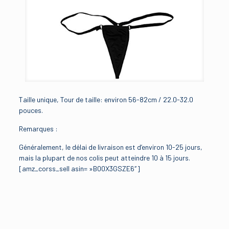
Taille unique, Tour de taille: environ 56-82cm / 22.0-32.0
pouces.
Remarques :
Généralement, le délai de livraison est d’environ 10-25 jours,
mais la plupart de nos colis peut atteindre 10 à 15 jours.
[amz_corss_sell asin= »B00X3GSZE6″]
Avis
Brand
EFE
Il n’y a pas encore d’avis.