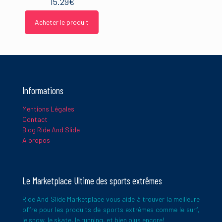
15.29
€
Nom
*
Acheter le produit
E-
mail
*
Ce site utilise Akismet pour réduire les indésirables.
En savoir
Informations
plus sur la façon dont les données de vos commentaires sont
traitées
.
Mentions Légales
Contact
Blog Ride And Slide
A propos
Le Marketplace Ultime des sports extrêmes
Ride And Slide Marketplace vous aide à trouver la meilleure
offre pour les produits de sports extrêmes comme le surf,
le snow, le skate, le running, et bien plus encore!