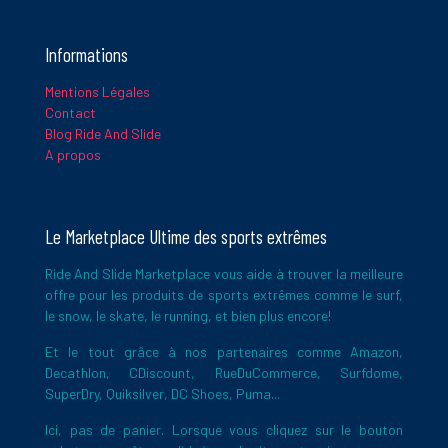
E-
mail
*
Informations
Mentions Légales
Ce site utilise Akismet pour réduire les indésirables.
En savoir
Contact
plus sur la façon dont les données de vos commentaires sont
Blog Ride And Slide
traitées
.
A propos
Le Marketplace Ultime des sports extrêmes
Ride And Slide Marketplace vous aide à trouver la meilleure
offre pour les produits de sports extrêmes comme le surf,
le snow, le skate, le running, et bien plus encore!
Et le tout grâce à nos partenaires comme Amazon,
Decathlon, CDiscount, RueDuCommerce, Surfdome,
SuperDry, Quiksilver, DC Shoes, Puma...
Ici, pas de panier. Lorsque vous cliquez sur le bouton