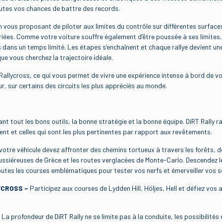
outes vos chances de battre des records.
n vous proposant de piloter aux limites du contrôle sur différentes surfac
ariées. Comme votre voiture souffre également d’être poussée à ses limites
 dans un temps limité. Les étapes s’enchaînent et chaque rallye devient un
ue vous cherchez la trajectoire idéale.
d Rallycross, ce qui vous permet de vivre une expérience intense à bord de v
ur, sur certains des circuits les plus appréciés au monde.
vant tout les bons outils, la bonne stratégie et la bonne équipe. DiRT Rally r
rent et celles qui sont les plus pertinentes par rapport aux revêtements.
votre véhicule devez affronter des chemins tortueux à travers les forêts,
oussiéreuses de Grèce et les routes verglacées de Monte-Carlo. Descendez l
outes les courses emblématiques pour tester vos nerfs et émerveiller vos s
YCROSS –
Participez aux courses de Lydden Hill, Höljes, Hell et défiez vos
–
La profondeur de DiRT Rally ne se limite pas à la conduite, les possibilité