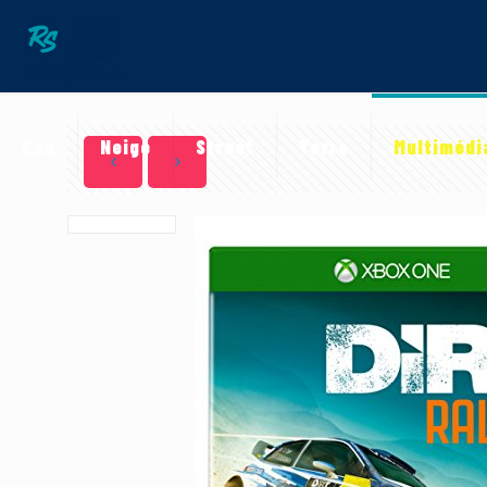
Eau
Neige
Street
Terre
Multimédi