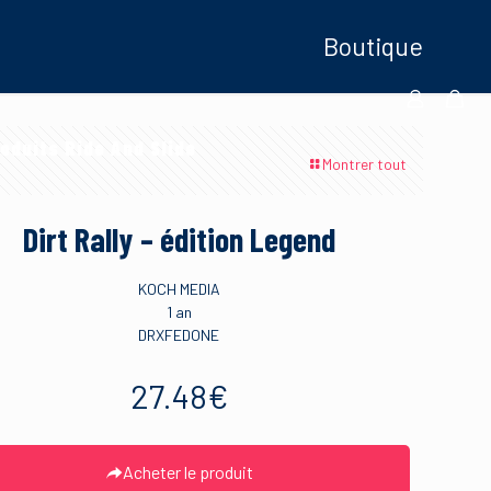
Boutique
oduits Ride And Slide
Montrer tout
Dirt Rally – édition Legend
KOCH MEDIA
1 an
DRXFEDONE
27.48
€
Acheter le produit