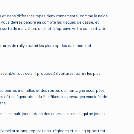
es et dans différents types d’environnements, comme la neige,
, vous devrez pendre en compte les risques de casse, et
e sorte de marathon, qui met à l’épreuve votre concentration
oitures de rallye parmi les plus rapides du monde, et
assemble tout cela. Il propose 39 voitures, parmi les plus
 des pentes mortelles et des routes de montagne escarpées.
es côtes légendaires du Pic Pikes, les paysages enneigés de
ens.
 amis en multijoueur dans des courses intenses qui se jouent
s d’améliorations, réparations, réglages et tuning apportent