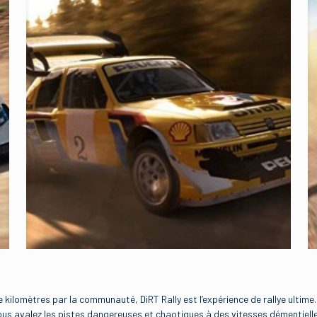
kilomètres par la communauté, DiRT Rally est l’expérience de rallye ultime.
us avalez les pistes dangereuses et chaotiques à des vitesses démentielles