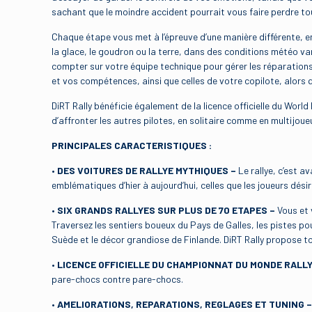
sachant que le moindre accident pourrait vous faire perdre t
Chaque étape vous met à l’épreuve d’une manière différente, e
la glace, le goudron ou la terre, dans des conditions météo v
compter sur votre équipe technique pour gérer les réparations
et vos compétences, ainsi que celles de votre copilote, alors q
DiRT Rally bénéficie également de la licence officielle du Worl
d’affronter les autres pilotes, en solitaire comme en multijoue
PRINCIPALES CARACTERISTIQUES :
•
DES VOITURES DE RALLYE MYTHIQUES –
Le rallye, c’est a
emblématiques d’hier à aujourd’hui, celles que les joueurs dési
•
SIX GRANDS RALLYES SUR PLUS DE 70 ETAPES –
Vous et 
Traversez les sentiers boueux du Pays de Galles, les pistes p
Suède et le décor grandiose de Finlande. DiRT Rally propose t
•
LICENCE OFFICIELLE DU CHAMPIONNAT DU MONDE RALL
pare-chocs contre pare-chocs.
•
AMELIORATIONS, REPARATIONS, REGLAGES ET TUNING 