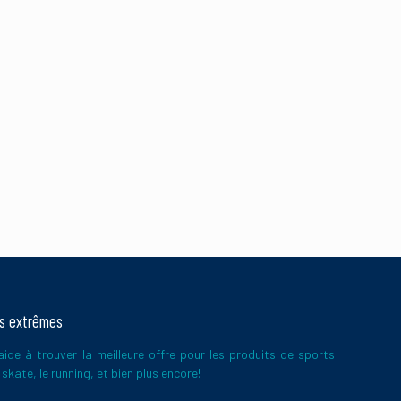
 de vos commentaires
ts extrêmes
ide à trouver la meilleure offre pour les produits de sports
skate, le running, et bien plus encore!