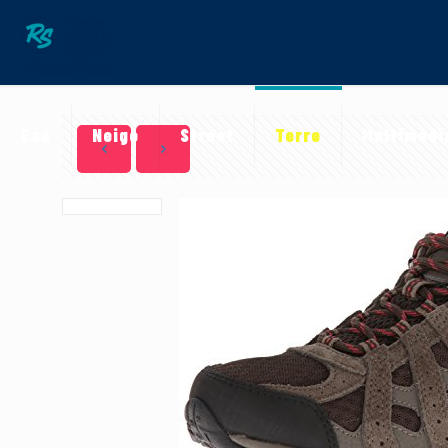
Eau
Neige
Street
Terre
Multimédi