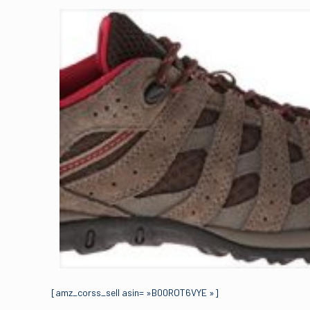
[amz_corss_sell asin= »B00ROT6VYE »]