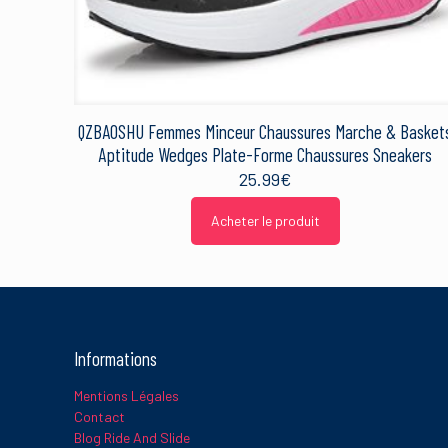
Nom
*
QZBAOSHU Femmes Minceur Chaussures Marche & Basket
Ce site utilise Akismet 
sont traitées
.
Aptitude Wedges Plate-Forme Chaussures Sneakers
25.99
€
Acheter le produit
Informations
Mentions Légales
Contact
Blog Ride And Slide