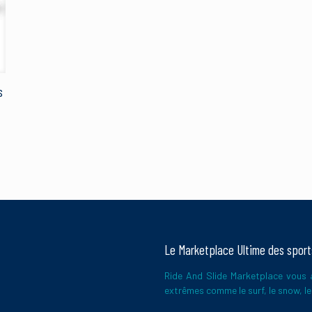
E-
mail
*
s
pour réduire les indésirables.
En savoir plus sur la façon dont les données
Le Marketplace Ultime des spor
Ride And Slide Marketplace vous a
extrêmes comme le surf, le snow, le 