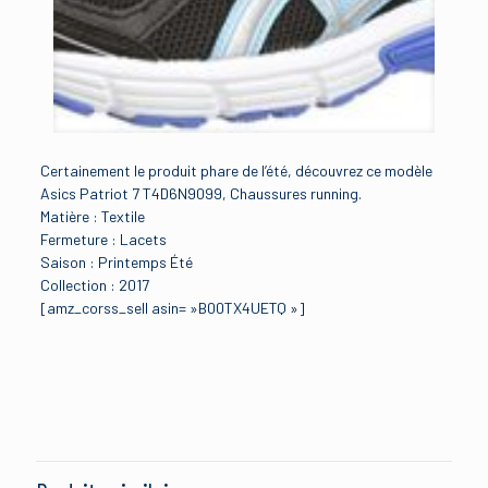
Certainement le produit phare de l’été, découvrez ce modèle
Asics Patriot 7 T4D6N9099, Chaussures running.
Matière : Textile
Fermeture : Lacets
Saison : Printemps Été
Collection : 2017
[amz_corss_sell asin= »B00TX4UETQ »]
Avis
Brand
Asics
Il n’y a pas encore d’avis.
Size
Soyez le premier à laisser votre avis sur
35.5
“ASICS Patriot 7, Running Entrainement