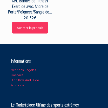
Set, Bandes de Fitness
Exercice avec Ancre de
Porte/Poignées/Sangle de…
20.32
€
Nom
*
Acheter le produit
E-
mail
*
Ce site utilise Akismet pour réduire les indésirables.
En savoir
Informations
plus sur la façon dont les données de vos commentaires sont
traitées
.
Mentions Légales
Contact
Blog Ride And Slide
A propos
Le Marketplace Ultime des sports extrêmes