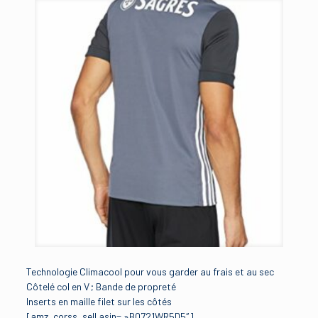
Technologie Climacool pour vous garder au frais et au sec
Côtelé col en V ; Bande de propreté
Inserts en maille filet sur les côtés
[amz_corss_sell asin= »B0721WR5D5″]